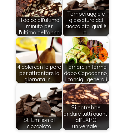
Temperaggio e
Il dolce all'ultimo
glassatura del
minuto per
cioccolato, qual è
l'ultimo dell'anno
la…
4 dolci con le pere
Tornare in forma
per affrontare la
dopo Capodanno,
giornata in…
i consigli generali
Si potrebbe
andare tutti quanti
St. Emilion al
all'EXPO
cioccolato
universale...