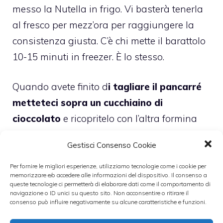
messo la Nutella in frigo. Vi basterà tenerla
al fresco per mezz’ora per raggiungere la
consistenza giusta. C’è chi mette il barattolo
10-15 minuti in freezer. È lo stesso.
Quando avete finito d
i tagliare il pancarré
metteteci sopra un cucchiaino di
cioccolato
e ricopritelo con l’altra formina
premendo leggermente ai bordi come se
Gestisci Consenso Cookie
voleste chiudere i biscotti. Prendete una
ciotola e sbattete bene l’uovo con il latte,
Per fornire le migliori esperienze, utilizziamo tecnologie come i cookie per
memorizzare e/o accedere alle informazioni del dispositivo. Il consenso a
quindi passate le stelline in questo
queste tecnologie ci permetterà di elaborare dati come il comportamento di
navigazione o ID unici su questo sito. Non acconsentire o ritirare il
composto e poi friggetele su una padella
consenso può influire negativamente su alcune caratteristiche e funzioni.
antiaderente dove avrete rapidamente fatto