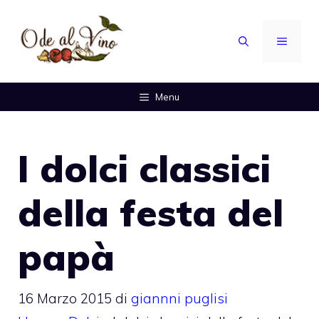
Vai
al
MENU
contenuto
Menu
I dolci classici
della festa del
papà
16 Marzo 2015
di
giannni puglisi