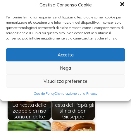
andare in pasticceria, perché quel che conta
Gestisci Consenso Cookie
è festeggiare!
Per fornire le migliori esperienze, utilizziamo tecnologie come i cookie per
memorizzare e/o accedere alle informazioni del dispositivo. Il consenso a
Leggi anche:
queste tecnologie ci permetterà di elaborare dati come il comportamento di
navigazione o ID unici su questo sito. Non acconsentire o ritirare il
consenso può influire negativamente su alcune caratteristiche e funzioni.
Accetta
Ricette per la
Ricette per la
Festa del Papà, le
Festa del Papà, le
zeppole di San
frittelle di riso
Nega
Giuseppe
toscane
Visualizza preferenze
Cookie Policy
Dichiarazione sulla Privacy
Ricette per la
La ricetta delle
Festa del Papà, gli
zeppole di riso
sfinci di San
sono un dolce
Giuseppe