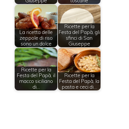
Giuseppe
toscane
Ricette per la
La ricetta delle
Festa del Papà, gli
zeppole di riso
sfinci di San
sono un dolce
Giuseppe
Ricette per la
Festa del Papà, il
Ricette per la
macco siciliano
Festa del Papà, la
di…
pasta e ceci di…