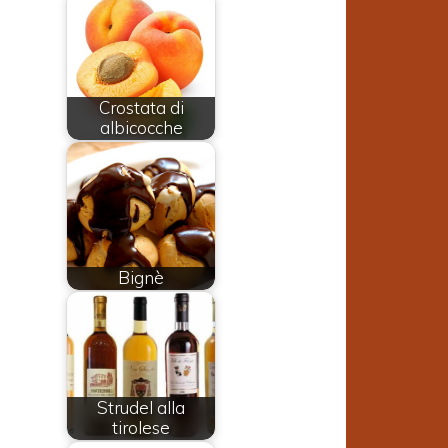
Crostata di
albicocche
Bignè
Strudel alla
tirolese