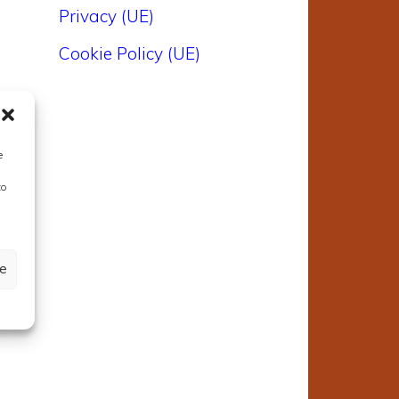
Privacy (UE)
Cookie Policy (UE)
e
to
ze