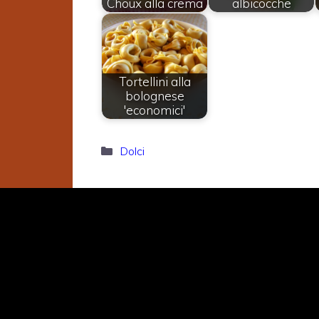
Choux alla crema
albicocche
Tortellini alla
bolognese
'economici'
Categorie
Dolci