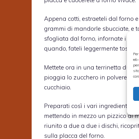
Appena cotti, estraeteli dal forno 
grammi di mandorle sbucciate, e tagl
sfogliata dal forno, infornate i fi
quando, fateli leggermente tostare
Per
e/o
per
Mettete ora in una terrinetta due c
sit
pioggia lo zucchero in polvere che
car
cucchiaio.
Preparati così i vari ingredienti, p
mettendo in mezzo un pizzico di m
riunito a due a due i dischi, ricopr
sulla placca del forno.