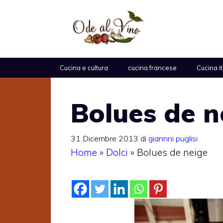
Vai
al
contenuto
Cucina e cultura
cucina francese
Cucina i
Bolues de n
31 Dicembre 2013
di
giannni puglisi
Home
»
Dolci
»
Bolues de neige