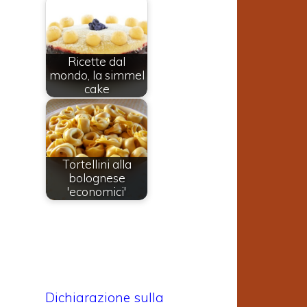
Ricette dal
mondo, la simmel
cake
Tortellini alla
bolognese
'economici'
Dichiarazione sulla