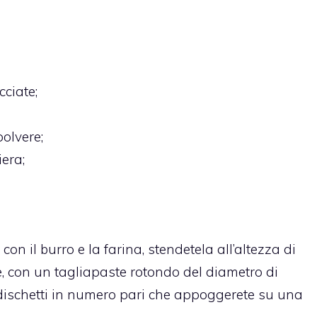
ciate;
olvere;
era;
on il burro e la farina, stendetela all’altezza di
 con un tagliapaste rotondo del diametro di
i dischetti in numero pari che appoggerete su una