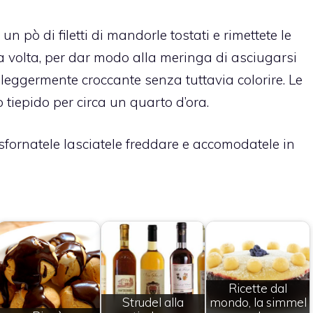
n pò di filetti di mandorle tostati e rimettete le
a volta, per dar modo alla meringa di asciugarsi
 leggermente croccante senza tuttavia colorire. Le
tiepido per circa un quarto d’ora.
fornatele lasciatele freddare e accomodatele in
Ricette dal
Strudel alla
mondo, la simmel