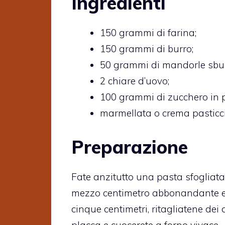
Ingredienti
150 grammi di farina;
150 grammi di burro;
50 grammi di mandorle sbuc
2 chiare d’uovo;
100 grammi di zucchero in p
marmellata o crema pasticci
Preparazione
Fate anzitutto una pasta sfogliata c
mezzo centimetro abbonandante e,
cinque centimetri, ritagliatene de
placca e cuocerete a forno vivace.