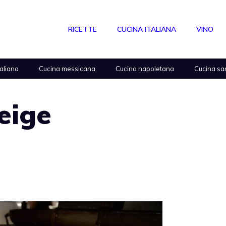
RICETTE
CUCINA ITALIANA
VINO
taliana
Cucina messicana
Cucina napoletana
Cucina sa
eige