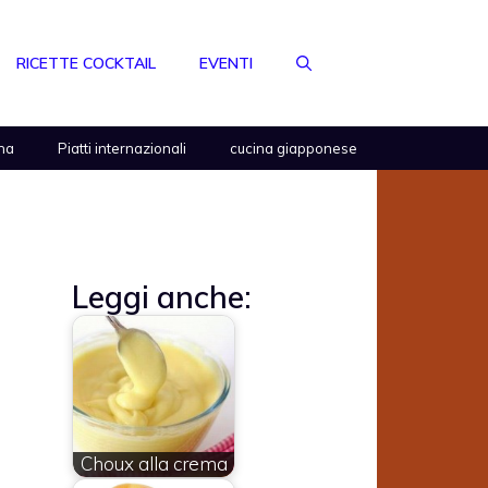
RICETTE COCKTAIL
EVENTI
na
Piatti internazionali
cucina giapponese
Leggi anche:
Choux alla crema