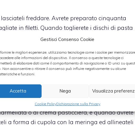
e lasciateli freddare. Avrete preparato cinquanta
iate in filetti. Quando toglierete i dischi di pasta
lettini di mandorle e mescolandoli di quando in
Gestisci Consenso Cookie
.
 fornire le migliori esperienze, utilizziamo tecnologie come i cookie per memorizzar
 accedere alle informazioni del dispositivo. Il consenso a queste tecnologie ci
metterà di elaborare dati come il comportamento di navigazione o ID unici su ques
hiare d’uovo, montatele in neve e fateci coadere a
o. Non acconsentire o ritirare il consenso può influire negativamente su alcune
 unirete delicatamente alle chiare per mezzo di un
atteristiche e funzioni.
Accetta
Nega
Visualizza preferen
rendete due dischi di pasta sfogliata e accoppiateli
Cookie Policy
Dichiarazione sulla Privacy
armellata o di crema pasticciera, e quando avrete
iteli a forma di cupola con la meringa ed allineateli