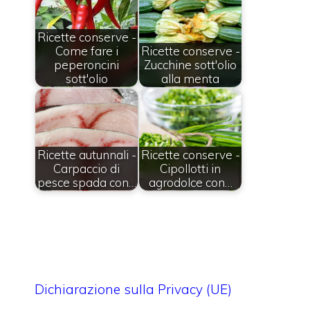
Ricette conserve -
Come fare i
Ricette conserve -
peperoncini
Zucchine sott'olio
sott'olio
alla menta
Ricette autunnali -
Ricette conserve -
Carpaccio di
Cipollotti in
pesce spada con…
agrodolce con…
Dichiarazione sulla Privacy (UE)