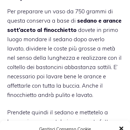
Per preparare un vaso da 750 grammi di
questa conserva a base di
sedano e arance
sott’aceto al finocchietto
dovete in primo
luogo mondare il sedano dopo averlo
lavato, dividere le coste più grosse a metà
nel senso della lunghezza e realizzare con il
coltello dei bastoncini abbastanza sottili. E’
necessario poi lavare bene le arance e
affettarle con tutta la buccia. Anche il
finocchietto andrà pulito e lavato.
Prendete quindi il sedano e mettetelo a
lessare in una pentola in cui avrete fatto
Gestisci Consenso Cookie