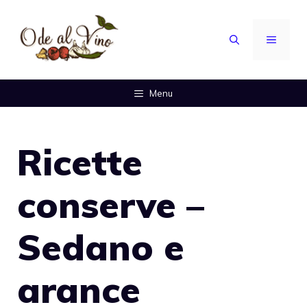
Vai
al
MENU
contenuto
Menu
Ricette
conserve –
Sedano e
arance