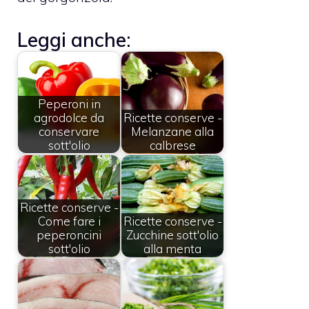
Leggi anche:
Peperoni in
agrodolce da
Ricette conserve -
conservare
Melanzane alla
sott'olio
calbrese
Ricette conserve -
Come fare i
Ricette conserve -
peperoncini
Zucchine sott'olio
sott'olio
alla menta