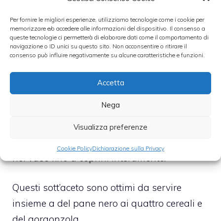
bollire dell’acqua salata, lasciatelo
cuocere per 4 minuti, dopo di che
Per fornire le migliori esperienze, utilizziamo tecnologie come i cookie per
memorizzare e/o accedere alle informazioni del dispositivo. Il consenso a
aggiungete anche le arance e il finocchietto
queste tecnologie ci permetterà di elaborare dati come il comportamento di
navigazione o ID unici su questo sito. Non acconsentire o ritirare il
e togliete la pentola dal fuoco.
consenso può influire negativamente su alcune caratteristiche e funzioni.
Scolate gli ingredienti e metteteli ad
Accetta
asciugare su un panno pulito. Quando
Nega
saranno asciutti potrete sistemarli all’interno
del vaso insieme ad un cucchiaio di pepe
Visualizza preferenze
bianco in grani. Aggiungete quindi l’aceto
Cookie Policy
Dichiarazione sulla Privacy
nel vaso fino a coprirli interamente.
Questi sott’aceto sono ottimi da servire
insieme a del pane nero ai quattro cereali e
del gorgonzola.