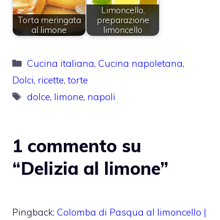
Limoncello,
Torta meringata
preparazione
al limone
limoncello
Categorie
Cucina italiana
,
Cucina napoletana
,
Dolci
,
ricette
,
torte
Tag
dolce
,
limone
,
napoli
1 commento su
“Delizia al limone”
Pingback:
Colomba di Pasqua al limoncello |