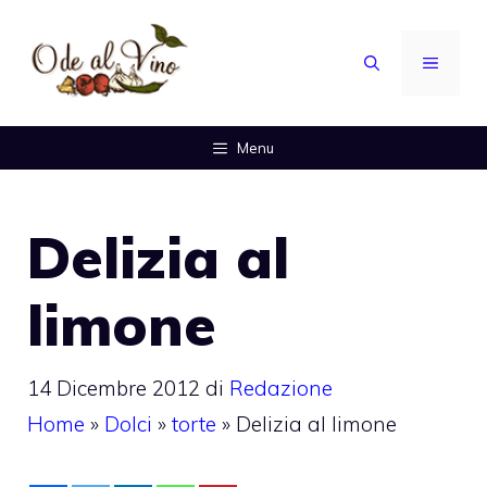
Vai
al
MENU
contenuto
Menu
Delizia al
limone
14 Dicembre 2012
di
Redazione
Home
»
Dolci
»
torte
»
Delizia al limone