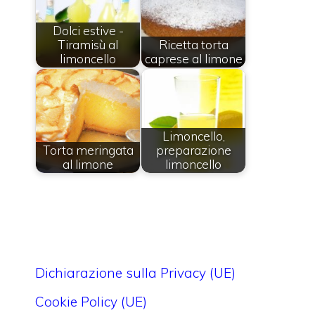
Dolci estive -
Tiramisù al
Ricetta torta
limoncello
caprese al limone
Limoncello,
Torta meringata
preparazione
al limone
limoncello
Dichiarazione sulla Privacy (UE)
Cookie Policy (UE)