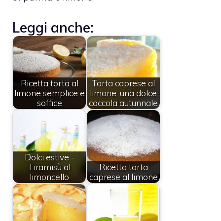
Leggi anche:
Ricetta torta al
Torta caprese al
limone semplice e
limone: una dolce
soffice
coccola autunnale
Dolci estive -
Tiramisù al
Ricetta torta
limoncello
caprese al limone