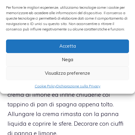
una volta freddata filtrarla e metterla in un
Per fornire le migliori esperienze, utilizziamo tecnologie come i cookie per
memorizzare e/o accedere alle informazioni del dispositivo. Il consenso a
vaporizzatore o in un dosatore di plastica.
queste tecnologie ci permetterà di elaborare dati come il comportamento di
navigazione o ID unici su questo sito. Non acconsentire o ritirare il
Frullare la crema al limone preparata in
consenso può influire negativamente su alcune caratteristiche e funzioni.
precedenza e mischiarla alla panna
ottenuta mischiando panna a zucchero a
Accetta
velo, ricordandoci di conservare 3 cucchiai di
Nega
panna. Cavare le mezze sfere di pan di
Visualizza preferenze
spagna e fare un buco al centro. Bagnarle
leggermente con la bagna, riempirle con la
Cookie Policy
Dichiarazione sulla Privacy
crema al limone ed infine chiuderle col
tappino di pan di spagna appena tolto.
Allungare la crema rimasta con la panna
liquida e coprire le sfere. Decorare con ciuffi
di panna e limone.