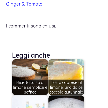
Ginger & Tomato
I commenti sono chiusi.
Leggi anche:
Ricetta torta al
Torta caprese al
limone semplice e
limone: una dolce
soffice
coccola autunnale