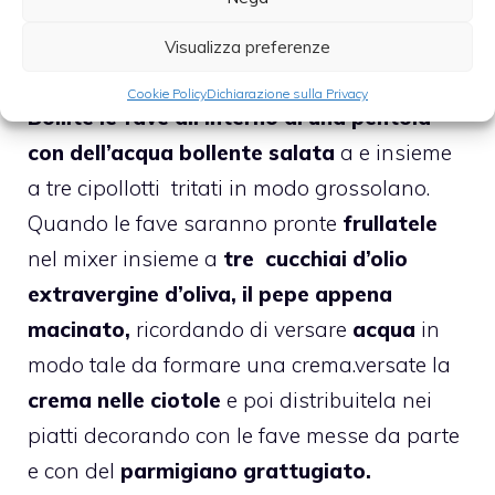
parte due cucchiai scegliendo quelle più
Visualizza preferenze
piccole.
Cookie Policy
Dichiarazione sulla Privacy
Bollite le fave all’interno di una pentola
con dell’acqua bollente salata
a e insieme
a tre cipollotti tritati in modo grossolano.
Quando le fave saranno pronte
frullatele
nel mixer insieme a
tre cucchiai d’olio
extravergine d’oliva, il pepe appena
macinato,
ricordando di versare
acqua
in
modo tale da formare una crema.versate la
crema nelle ciotole
e poi distribuitela nei
piatti decorando con le fave messe da parte
e con del
parmigiano grattugiato.