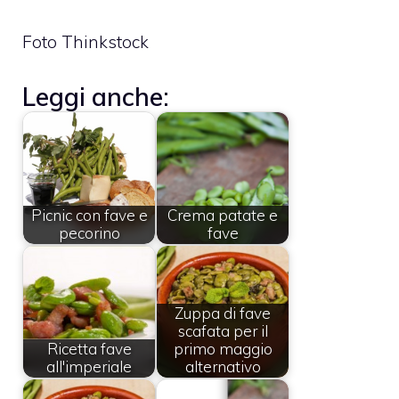
Foto Thinkstock
Leggi anche:
Picnic con fave e
Crema patate e
pecorino
fave
Zuppa di fave
scafata per il
Ricetta fave
primo maggio
all'imperiale
alternativo