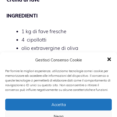
INGREDIENTI
1 kg di fave fresche
4 cipollotti
olio extravergine di oliva
Sale
Gestisci Consenso Cookie
pepe bianco
Per fornire le migliori esperienze, utilizziamo tecnologie come i cookie per
memorizzare e/o accedere alle informazioni del dispositivo. Il consenso a
queste tecnologie ci permetterà di elaborare dati come il comportamento di
navigazione o ID unici su questo sito. Non acconsentire o ritirare il
consenso può influire negativamente su alcune caratteristiche e funzioni.
PREPARAZIONE
Accetta
Sgusciate le fave fresche
e poi tenetene da
Nega