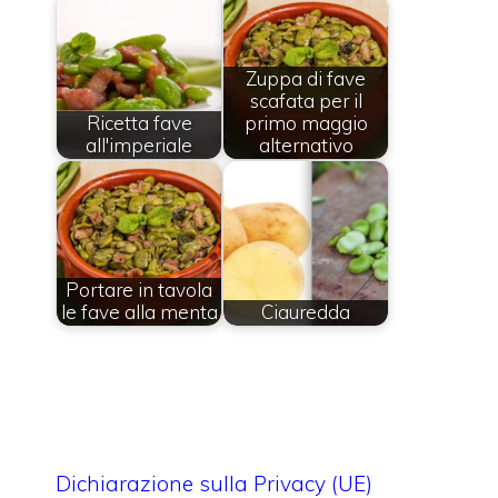
Zuppa di fave
scafata per il
Ricetta fave
primo maggio
all'imperiale
alternativo
Portare in tavola
le fave alla menta
Ciauredda
Dichiarazione sulla Privacy (UE)