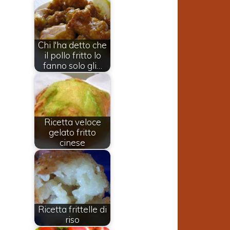
Chi l'ha detto che
il pollo fritto lo
fanno solo gli…
Ricetta veloce
gelato fritto
cinese
Ricetta frittelle di
riso