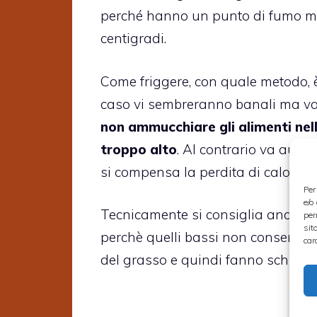
perché hanno un punto di fumo mol
centigradi.
Come friggere, con quale metodo, è 
caso vi sembreranno banali ma vale
non ammucchiare gli alimenti nel
troppo alto
. Al contrario va aume
si compensa la perdita di calore 
Per
e/o
Tecnicamente si consiglia anche di
per
sit
perchè quelli bassi non consentono 
car
del grasso e quindi fanno schizzare