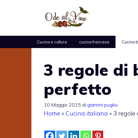
Vai
al
contenuto
Cucina e cultura
cucina francese
Cucina i
3 regole di 
perfetto
10 Maggio 2015
di
giannni puglisi
Home
»
Cucina italiana
»
3 regole 