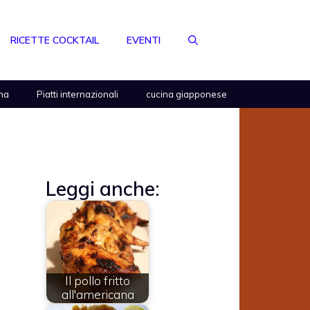
RICETTE COCKTAIL
EVENTI
na
Piatti internazionali
cucina giapponese
Leggi anche:
Il pollo fritto
all'americana