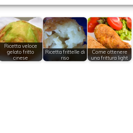
Ricetta veloce
gelato fritto
Ricetta frittelle di
Come ottenere
cinese
riso
una frittura light