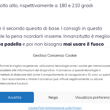
to alto, rispettivamente a 180 e 210 gradi
il secondo quesito di base. I consigli in questo
 la pena ricordarli insieme. Innanzitutto è meglio
la padella
e poi non bisogna
mai usare il fuoco
ntato dopo l’inserimento degli alimenti perché così
Gestisci Consenso Cookie
causata dalla temperatura bassa.
 fornire le migliori esperienze, utilizziamo tecnologie come i cookie per memorizzar
 accedere alle informazioni del dispositivo. Il consenso a queste tecnologie ci
 friggere usando una pentola con i bordi alti
metterà di elaborare dati come il comportamento di navigazione o ID unici su ques
o. Non acconsentire o ritirare il consenso può influire negativamente su alcune
il raggiungimento ottimale del livello dell’olio o
atteristiche e funzioni.
 via l’olio e sono predisposti alle fuoriuscite.
Accetta
Nega
Visualizza preferen
Cookie Policy
Dichiarazione sulla Privacy