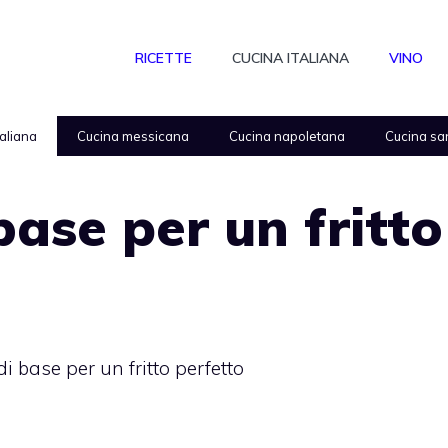
RICETTE
CUCINA ITALIANA
VINO
taliana
Cucina messicana
Cucina napoletana
Cucina sa
base per un fritto
di base per un fritto perfetto