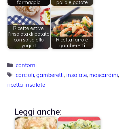
formaggio
pollo e patate
Ricette estive,
l'insalata di patate
con salsa allo
Ricetta farro e
yogurt
gamberetti
Categorie
contorni
Tag
carciofi
,
gamberetti
,
insalate
,
moscardini
,
ricetta insalate
Leggi anche: