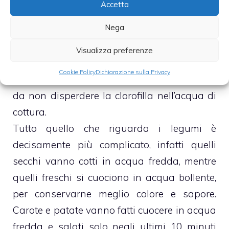
Accetta
acqua fredda, cosi’ la cottura e’ piu’ lenta ed
Nega
uniforme. I tranci di pesce e tutti i molluschi
vanno cotti in acqua bollente e tutte le
Visualizza preferenze
verdure con foglie verdi devono essere
Cookie Policy
Dichiarazione sulla Privacy
lessati in acqua bollente salata, in modo tale
da non disperdere la clorofilla nell’acqua di
cottura.
Tutto quello che riguarda i legumi è
decisamente più complicato, infatti quelli
secchi vanno cotti in acqua fredda, mentre
quelli freschi si cuociono in acqua bollente,
per conservarne meglio colore e sapore.
Carote e patate vanno fatti cuocere in acqua
fredda e salati solo negli ultimi 10 minuti