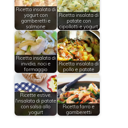
Ricetta insalata di
yogurt con
Ricetta insalata di
gamberetti e
patate con
salmone
cipollotti e yogurt
Ricetta insalata di
invidia, noci e
Ricetta insalata di
formaggio
pollo e patate
Ricette estive,
l'insalata di patate
con salsa allo
Ricetta farro e
yogurt
gamberetti