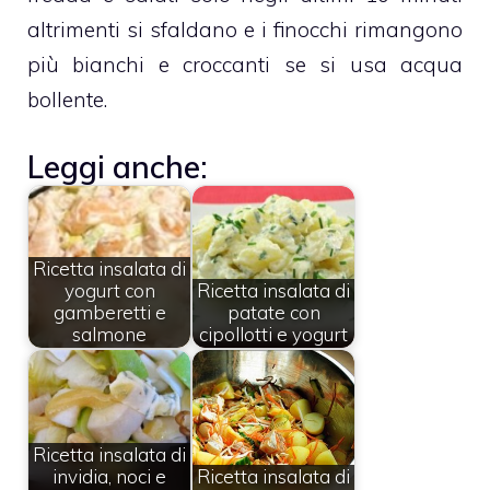
altrimenti si sfaldano e i finocchi rimangono
più bianchi e croccanti se si usa acqua
bollente.
Leggi anche:
Ricetta insalata di
yogurt con
Ricetta insalata di
gamberetti e
patate con
salmone
cipollotti e yogurt
Ricetta insalata di
invidia, noci e
Ricetta insalata di