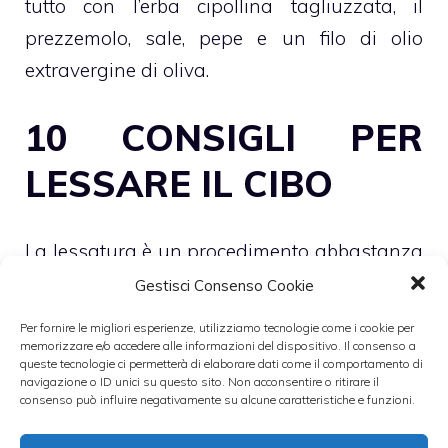
tutto con l’erba cipollina tagliuzzata, il
prezzemolo, sale, pepe e un filo di olio
extravergine di oliva.
10 CONSIGLI PER
LESSARE IL CIBO
La lessatura è un procedimento abbastanza
complesso perché ogni ingrediente richiede
Gestisci Consenso Cookie
delle attenzioni particolari, infatti la carne va
Per fornire le migliori esperienze, utilizziamo tecnologie come i cookie per
cotta in acqua bollente per far si che non
memorizzare e/o accedere alle informazioni del dispositivo. Il consenso a
queste tecnologie ci permetterà di elaborare dati come il comportamento di
vadano persi i succhi nutritivi che
navigazione o ID unici su questo sito. Non acconsentire o ritirare il
consenso può influire negativamente su alcune caratteristiche e funzioni.
permettono alla carne di essere morbida e
gustosa, mentre il pesce intero si lessa in