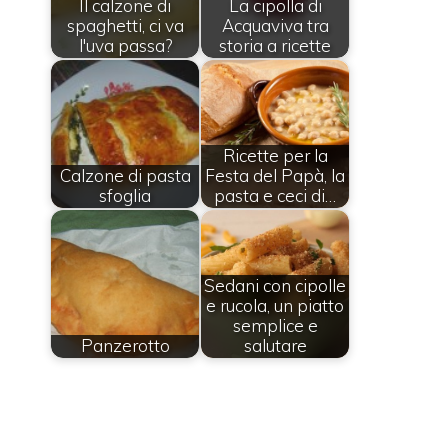
Il calzone di
La cipolla di
spaghetti, ci va
Acquaviva tra
l'uva passa?
storia a ricette
Ricette per la
Calzone di pasta
Festa del Papà, la
sfoglia
pasta e ceci di…
Sedani con cipolle
e rucola, un piatto
semplice e
Panzerotto
salutare