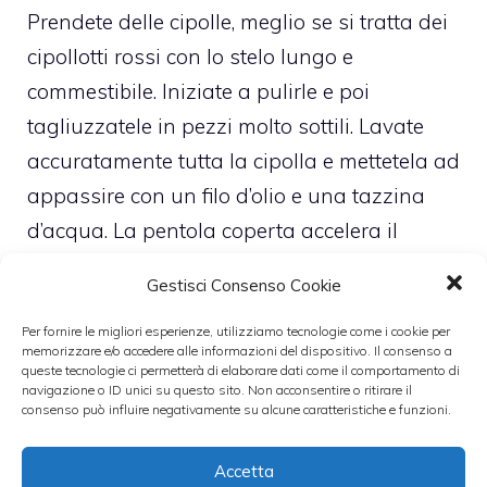
Prendete delle cipolle, meglio se si tratta dei
cipollotti rossi con lo stelo lungo e
commestibile. Iniziate a pulirle e poi
tagliuzzatele in pezzi molto sottili. Lavate
accuratamente tutta la cipolla e mettetela ad
appassire con un filo d’olio e una tazzina
d’acqua. La pentola coperta accelera il
processo. Quando arrivate a tre quarti della
Gestisci Consenso Cookie
cottura, aggiungete circa un etto di uva
passa. Questo frutto essiccato deve colorare
Per fornire le migliori esperienze, utilizziamo tecnologie come i cookie per
memorizzare e/o accedere alle informazioni del dispositivo. Il consenso a
bene la padella per cui non lesinate con la
queste tecnologie ci permetterà di elaborare dati come il comportamento di
navigazione o ID unici su questo sito. Non acconsentire o ritirare il
dolcezza. Aggiungete un pizzico di sale e
consenso può influire negativamente su alcune caratteristiche e funzioni.
l’effetto agrodolce è garantito.
Accetta