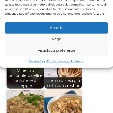
queste tecnologie ci permetterà di elaborare dati come il comportamento di
Mescolare il resto degli ingredienti alla
navigazione o ID unici su questo sito. Non acconsentire o ritirare il
consenso può influire negativamente su alcune caratteristiche e funzioni.
zuppa e servire decorando con rosmarino,
alloro e i gambi di carciofo al rosmarino cotti
Accetta
precedentemente.
Nega
Leggi anche:
Visualizza preferenze
Cookie Policy
Dichiarazione sulla Privacy
Minestra
pasquale piselli e
tagliatelle di
Crema di ceci già
seppie
cotti con crostini