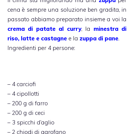
Il clima sta migliorando ma una
zuppa
per
cena è sempre una soluzione ben gradita, in
passato abbiamo preparato insieme a voi la
crema di patate al curry
, la
minestra di
riso, latte e castagne
e la
zuppa di pane
.
Ingredienti per 4 persone:
– 4 carciofi
– 4 cipollotti
– 200 g di farro
– 200 g di ceci
– 3 spicchi d’aglio
– 2 chiodi di garofano