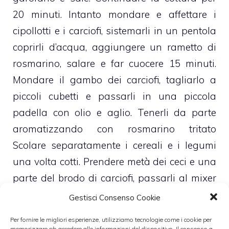
20 minuti. Intanto mondare e affettare i
cipollotti e i carciofi, sistemarli in un pentola
coprirli d’acqua, aggiungere un rametto di
rosmarino, salare e far cuocere 15 minuti.
Mondare il gambo dei carciofi, tagliarlo a
piccoli cubetti e passarli in una piccola
padella con olio e aglio. Tenerli da parte
aromatizzando con rosmarino tritato
Scolare separatamente i cereali e i legumi
una volta cotti. Prendere metà dei ceci e una
parte del brodo di carciofi, passarli al mixer
e rimettere nel resto del brodo di carciofi, far
Gestisci Consenso Cookie
addensare un attimo. Mescolare anche il
Per fornire le migliori esperienze, utilizziamo tecnologie come i cookie per
resto degli ingredienti aggiustare di sale.
memorizzare e/o accedere alle informazioni del dispositivo. Il consenso a