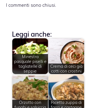
I commenti sono chiusi.
Leggi anche:
Minestra
pasquale piselli e
tagliatelle di
Crema di ceci già
seppie
cotti con crostini
Orzotto con
Ricetta zuppa di
funghi e salsiccia
farro e castagne