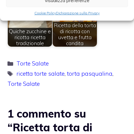
Visualizza preferenze
Cookie Policy
Dichiarazione sulla Privacy
Ricetta della torta
Quiche zucchine e
di ricotta con
ricotta ricetta
uvetta e frutta
tradizionale
candita
Categorie
Torte Salate
Tag
ricetta torte salate
,
torta pasqualina
,
Torte Salate
1 commento su
“Ricetta torta di