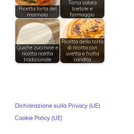
Torta salata
Ricetta torta del
bietole e
marinaio
formaggio
Ricetta della torta
Quiche zucchine e
di ricotta con
ricotta ricetta
uvetta e frutta
tradizionale
candita
Dichiarazione sulla Privacy (UE)
Cookie Policy (UE)