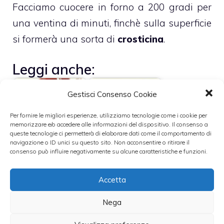
Facciamo cuocere in forno a 200 gradi per
una ventina di minuti, finchè sulla superficie
si formerà una sorta di
crosticina
.
Leggi anche:
Gestisci Consenso Cookie
Per fornire le migliori esperienze, utilizziamo tecnologie come i cookie per
memorizzare e/o accedere alle informazioni del dispositivo. Il consenso a
queste tecnologie ci permetterà di elaborare dati come il comportamento di
Cipolle ripiene al
Torta salata di
navigazione o ID unici su questo sito. Non acconsentire o ritirare il
forno
verdure
consenso può influire negativamente su alcune caratteristiche e funzioni.
Accetta
Torta salata
Nega
Ricetta torta del
bietole e
marinaio
formaggio