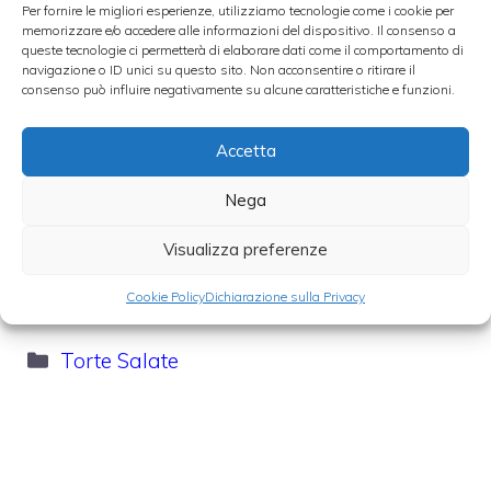
Oggi andiamo a vedere come si prepara
Per fornire le migliori esperienze, utilizziamo tecnologie come i cookie per
memorizzare e/o accedere alle informazioni del dispositivo. Il consenso a
invece la
torta di cipolle e ricotta
, un
queste tecnologie ci permetterà di elaborare dati come il comportamento di
navigazione o ID unici su questo sito. Non acconsentire o ritirare il
secondo piatto molto particolare, che
consenso può influire negativamente su alcune caratteristiche e funzioni.
prevede l’utilizzo se possibile delle famose
cipolle di Tropea.
Accetta
Nega
Inoltre il sapore delicato della ricotta esalta il
gusto delle cipolle, creando un abbinamento
Visualizza preferenze
incredibile.
Cookie Policy
Dichiarazione sulla Privacy
Categorie
Torte Salate