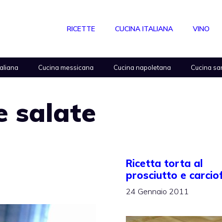
RICETTE
CUCINA ITALIANA
VINO
taliana
Cucina messicana
Cucina napoletana
Cucina sa
e salate
Ricetta torta al
prosciutto e carciof
24 Gennaio 2011