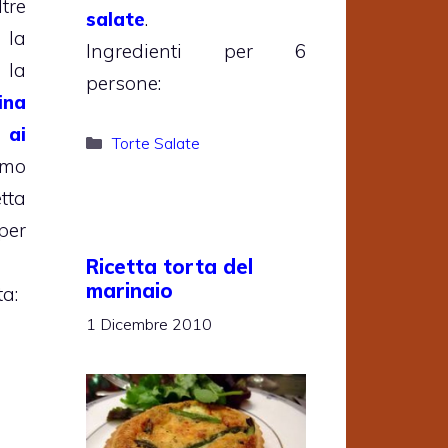
tre
salate
.
la
Ingredienti per 6
, la
persone:
na
 ai
Categorie
Torte Salate
mo
tta
per
Ricetta torta del
marinaio
ta:
1 Dicembre 2010