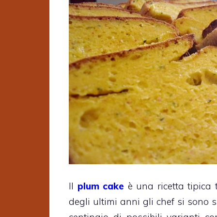
Il
plum cake
è una ricetta tipica
degli ultimi anni gli chef si sono s
centinaio di possibili varianti c