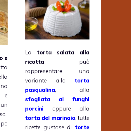
La
torta salata alla
o e
ricotta
può
tta
rappresentare una
lla
variante alla
torta
ina
pasqualina
, alla
a e
sfogliata ai funghi
 un
porcini
oppure alla
so.
torta del marinaio
, tutte
mpo
ricette gustose di
torte