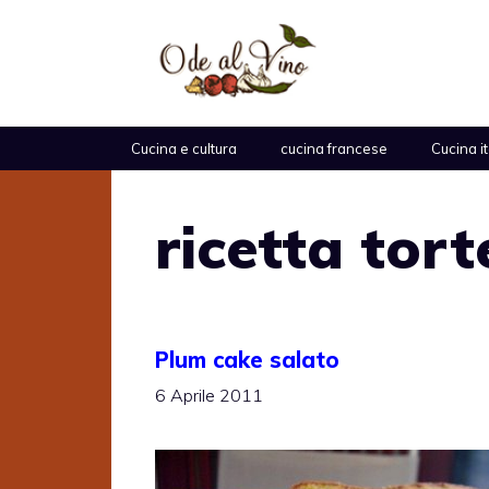
Vai
al
contenuto
Cucina e cultura
cucina francese
Cucina i
ricetta tort
Plum cake salato
6 Aprile 2011