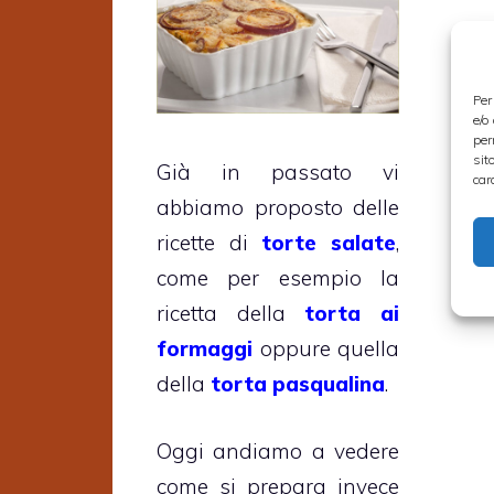
Per
e/o
per
sit
Già in passato vi
car
abbiamo proposto delle
ricette di
torte salate
,
come per esempio la
ricetta della
torta ai
formaggi
oppure quella
della
torta pasqualina
.
Oggi andiamo a vedere
come si prepara invece