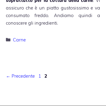
soprattutto per la cottura della carne
. Vi
assicuro che è un piatto gustosissimo e va
consumato freddo. Andiamo quindi a
conoscere gli ingredienti.
Categorie
Carne
Pagina
Pagina
←
Precedente
1
2