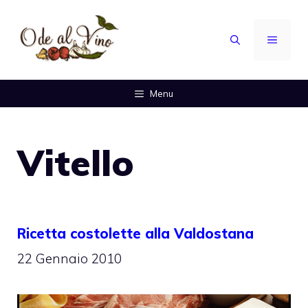
Vai
al
MENU
contenuto
Menu
Vitello
Ricetta costolette alla Valdostana
22 Gennaio 2010