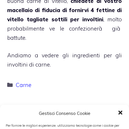
buona carne di vitello,
chiedete al vostro
macellaio di fiducia di fornirvi 4 fettine di
vitello tagliate sottili per involtini
, molto
probabilmente ve le confezionerà già
battute.
Andiamo a vedere gli ingredienti per gli
involtini di carne.
Categorie
Carne
Gestisci Consenso Cookie
Arrosto di vitello classico
Per fornire le migliori esperienze, utilizziamo tecnologie come i cookie per