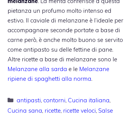
melanzane
. La menta conferisce a questa
pietanza un profumo molto intenso ed
estivo. Il caviale di melanzane è l’ideale per
accompagnare seconde portate a base di
carne però, è anche molto buono se servito
come antipasto su delle fettine di pane.
Altre ricette a base di melanzane sono le
Melanzane alla sarda
e le
Melanzane
ripiene di spaghetti alla norma
.
Categorie
antipasti
,
contorni
,
Cucina italiana
,
Cucina sana
,
ricette
,
ricette veloci
,
Salse