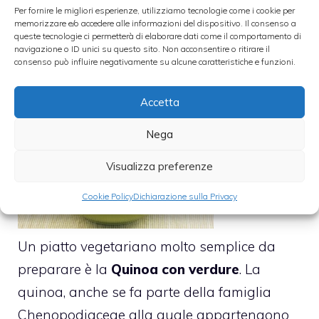
Per fornire le migliori esperienze, utilizziamo tecnologie come i cookie per
memorizzare e/o accedere alle informazioni del dispositivo. Il consenso a
queste tecnologie ci permetterà di elaborare dati come il comportamento di
navigazione o ID unici su questo sito. Non acconsentire o ritirare il
Quinoa con verdure
consenso può influire negativamente su alcune caratteristiche e funzioni.
21 Marzo 2013
Accetta
Nega
Visualizza preferenze
Cookie Policy
Dichiarazione sulla Privacy
Un piatto vegetariano molto semplice da
preparare è la
Quinoa con verdure
. La
quinoa, anche se fa parte della famiglia
Chenopodiaceae alla quale appartengono