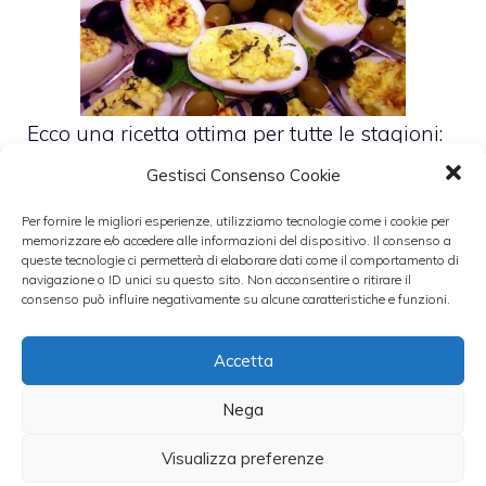
Ecco una ricetta ottima per tutte le stagioni:
le
uova ripiene
. Cucinarle è abbastanza
Gestisci Consenso Cookie
semplice. Basta munirsi di ingredienti di
Per fornire le migliori esperienze, utilizziamo tecnologie come i cookie per
qualità e di un pò di buona volontà.
memorizzare e/o accedere alle informazioni del dispositivo. Il consenso a
queste tecnologie ci permetterà di elaborare dati come il comportamento di
navigazione o ID unici su questo sito. Non acconsentire o ritirare il
Ingredienti
consenso può influire negativamente su alcune caratteristiche e funzioni.
Accetta
– 6 uova;
Nega
– 30 grammi di burro;
Visualizza preferenze