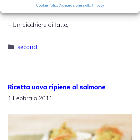
– 20 grammi di mollica di pane;
Cookie Policy
Dichiarazione sulla Privacy
– Un bicchiere di latte;
Categorie
secondi
Ricetta uova ripiene al salmone
1 Febbraio 2011