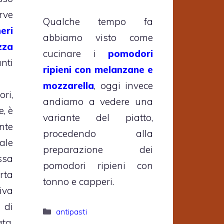
rve
Qualche tempo fa
eri
abbiamo visto come
zza
cucinare i
pomodori
ti
ripieni con melanzane e
mozzarella
, oggi invece
ri,
andiamo a vedere una
e, è
variante del piatto,
te
procedendo alla
ale
preparazione dei
ssa
pomodori ripieni con
rta
tonno e capperi.
iva
 di
Categorie
antipasti
ta,