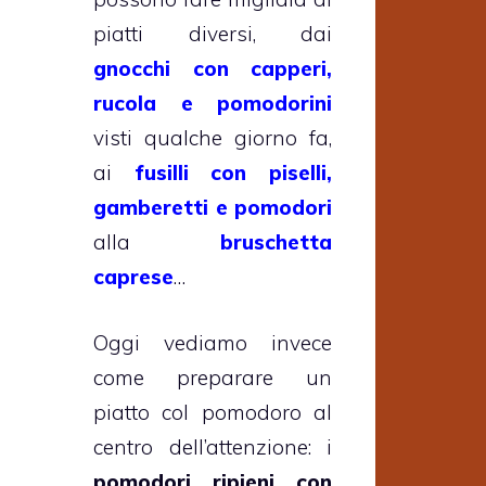
piatti diversi, dai
gnocchi con capperi,
rucola e pomodorini
visti qualche giorno fa,
ai
fusilli con piselli,
gamberetti e pomodori
alla
bruschetta
caprese
…
Oggi vediamo invece
come preparare un
piatto col pomodoro al
centro dell’attenzione: i
pomodori ripieni con