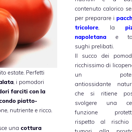
contenuto calorico se
per preparare i
pacch
tricolore
, la
pi
napoletana
e tan
sughi prelibati.
Il succo dei pomodo
ricchissimo di licopen
to estate. Perfetti
un poten
salata
, i pomodori
antiossidante natur
ri farciti con la
che si ritiene po
condo piatto-
svolgere una ce
ne, nutriente e ricco.
funzione protett
rispetto al rischio
isce una
cottura
tumori alla prosta