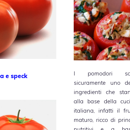
I pomodori so
la e speck
sicuramente uno de
ingredienti che sta
alla base della cuc
italiana, infatti il fr
maturo, ricco di princ
nutritivi e a ba