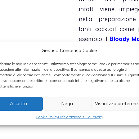
infatti viene impieg
nella preparazione
tanti cocktail come 
esempio il
Bloody M
alla quale si aggiu
Gestisci Consenso Cookie
vodka, tabasco, limo
 fornire le migliori esperienze, utilizziamo tecnologie come i cookie per memorizzar
sale e pepe, ma vedi
 accedere alle informazioni del dispositivo. Il consenso a queste tecnologie ci
metterà di elaborare dati come il comportamento di navigazione o ID unici su ques
come preparare
o. Non acconsentire o ritirare il consenso può influire negativamente su alcune
atteristiche e funzioni.
pomodori ripieni di r
Accetta
Nega
Visualizza preferen
Categorie
Ristoranti
Cookie Policy
Dichiarazione sulla Privacy