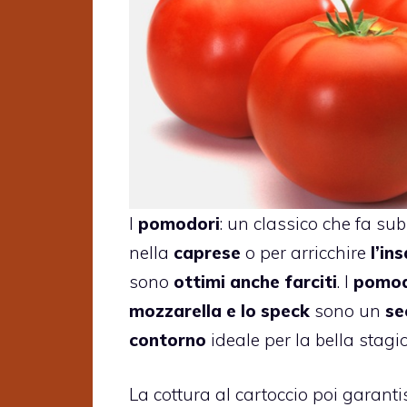
I
pomodori
: un classico che fa subi
nella
caprese
o per arricchire
l’in
sono
ottimi anche farciti
. I
pomodo
mozzarella e lo speck
sono un
se
contorno
ideale per la bella stagio
La cottura al cartoccio poi garant