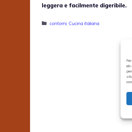
leggera e facilmente digeribile.
Categorie
contorni
,
Cucina italiana
Per
e/o
per
sit
car