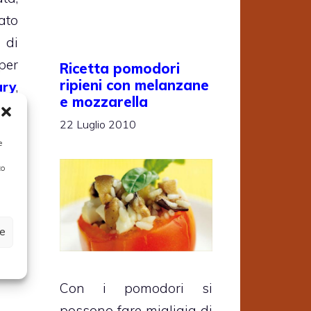
ato
 di
per
Ricetta pomodori
ripieni con melanzane
ary
,
e mozzarella
nge
22 Luglio 2010
ne,
e
amo
to
 i
iso
.
ze
Con i pomodori si
possono fare migliaia di