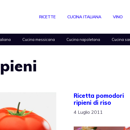
RICETTE
CUCINA ITALIANA
VINO
taliana
Cucina messicana
Cucina napoletana
Cucina sa
pieni
Ricetta pomodori
ripieni di riso
4 Luglio 2011