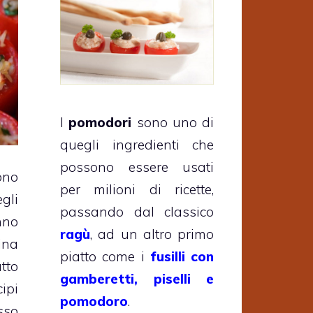
I
pomodori
sono uno di
quegli ingredienti che
possono essere usati
no
per milioni di ricette,
gli
passando dal classico
nno
ragù
, ad un altro primo
ina
piatto come i
fusilli con
utto
gamberetti, piselli e
ipi
pomodoro
.
sso