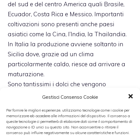
del sud e del centro America quali Brasile,
Ecuador, Costa Rica e Messico. Importanti
coltivazioni sono presenti anche paesi
asiatici come la Cina, l’India, la Thailandia.
In Italia la produzione avviene soltanto in
Sicilia dove, grazie ad un clima
particolarmente caldo, riesce ad arrivare a
maturazione.
Sono tantissimi i dolci che vengono
preparati con la banana, come i
cupcakes
Gestisci Consenso Cookie
alla banana
o le
banane flambè
. Però, tra i
Per fornire le migliori esperienze, utilizziamo tecnologie come i cookie per
più buoni e semplici da preparare troviamo
memorizzare e/o accedere alle informazioni del dispositivo. Il consenso a
queste tecnologie ci permetterà di elaborare dati come il comportamento di
le
Banane Caramellate
.
navigazione o ID unici su questo sito. Non acconsentire o ritirare il
consenso può influire negativamente su alcune caratteristiche e funzioni.