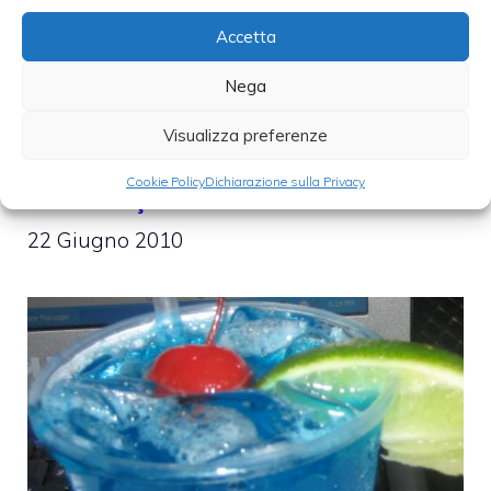
Categorie
Armonie dal mondo
,
Cucina e cultura
,
Accetta
Dolci
,
ricette
Nega
Visualizza preferenze
Cookie Policy
Dichiarazione sulla Privacy
Blue Curaçao
22 Giugno 2010