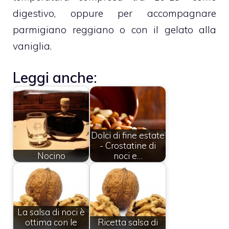
digestivo, oppure per accompagnare
parmigiano reggiano o con il gelato alla
vaniglia.
Leggi anche:
Dolci di fine estate
- Crostatine di
Nocino
noci e…
La salsa di noci è
ottima con le
Ricetta salsa di