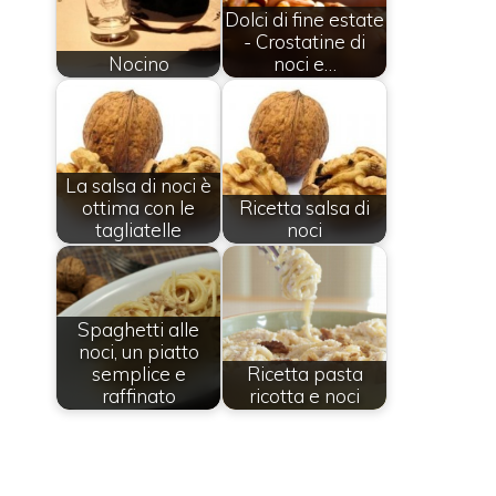
Dolci di fine estate
- Crostatine di
Nocino
noci e…
La salsa di noci è
ottima con le
Ricetta salsa di
tagliatelle
noci
Spaghetti alle
noci, un piatto
semplice e
Ricetta pasta
raffinato
ricotta e noci