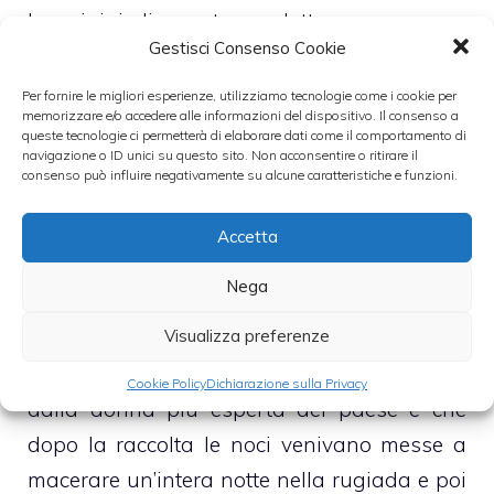
Le origini di questo prodotto sono ancora
Gestisci Consenso Cookie
sconosciute, tuttavia alcuni testi antichi
riportano che i Britanni avevano l’usanza di
Per fornire le migliori esperienze, utilizziamo tecnologie come i cookie per
memorizzare e/o accedere alle informazioni del dispositivo. Il consenso a
radunarsi nelle notti di mezza estate e
queste tecnologie ci permetterà di elaborare dati come il comportamento di
navigazione o ID unici su questo sito. Non acconsentire o ritirare il
bevessero da uno stesso calice uno scuro
consenso può influire negativamente su alcune caratteristiche e funzioni.
liquore di noce, mentre fonti francesi citano il
liqueur de brou de noix.
Accetta
Il frutto della noce ha mantenuto nel corso
Nega
dei secoli un alone di mistero, infatti una
Visualizza preferenze
leggenda popolare racconta che il nocino
era preparato nella notte di San Giovanni
Cookie Policy
Dichiarazione sulla Privacy
dalla donna più esperta del paese e che
dopo la raccolta le noci venivano messe a
macerare un’intera notte nella rugiada e poi