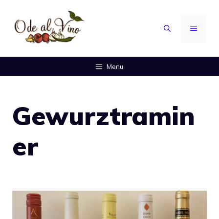
Vai
al
MENU
contenuto
Menu
Gewurztramin
er