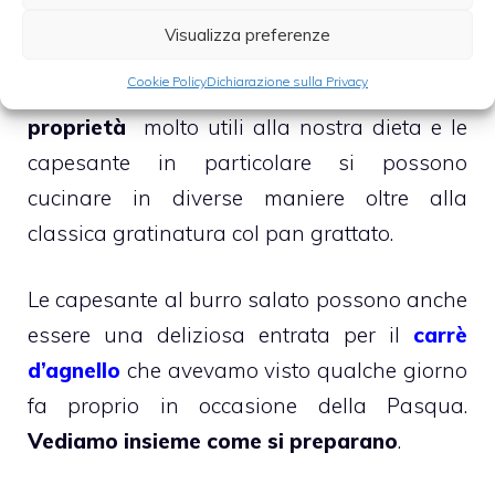
gustose capesante gratinate al burro salato
Visualizza preferenze
e
Gewurztraminer
. I crostacei sono un
Cookie Policy
Dichiarazione sulla Privacy
ottimo pesce ricco di moltissime
proprietà
molto utili alla nostra dieta e le
capesante in particolare si possono
cucinare in diverse maniere oltre alla
classica gratinatura col pan grattato.
Le capesante al burro salato possono anche
essere una deliziosa entrata per il
carrè
d’agnello
che avevamo visto qualche giorno
fa proprio in occasione della Pasqua.
Vediamo insieme come si preparano
.