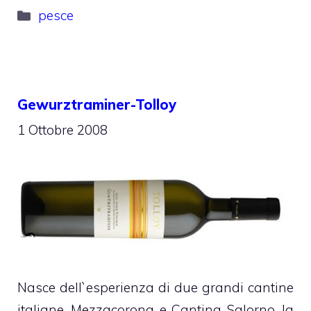
Categorie
pesce
Gewurztraminer-Tolloy
1 Ottobre 2008
Nasce dell`esperienza di due grandi cantine
italiane, Mezzacorona e Cantina Salorno, la