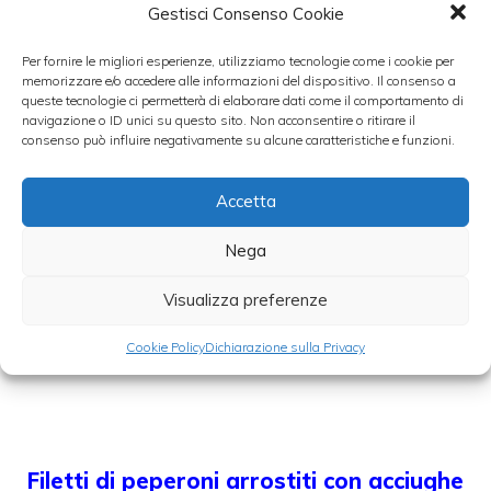
Gestisci Consenso Cookie
delicatamente.
Per fornire le migliori esperienze, utilizziamo tecnologie come i cookie per
memorizzare e/o accedere alle informazioni del dispositivo. Il consenso a
Nel caso in cui, però, si decidesse di voler
queste tecnologie ci permetterà di elaborare dati come il comportamento di
gustare un piatto non solamente goloso ma,
navigazione o ID unici su questo sito. Non acconsentire o ritirare il
consenso può influire negativamente su alcune caratteristiche e funzioni.
allo stesso tempo, incredibilmente leggere, si
potrebbe modificare la cottura cuocendo i
Accetta
filetti di pesce impanati al forno e non già in
Nega
padella.
Visualizza preferenze
Categorie
Cucina sana
,
pesce
,
ricette veloci
Cookie Policy
Dichiarazione sulla Privacy
Filetti di peperoni arrostiti con acciughe