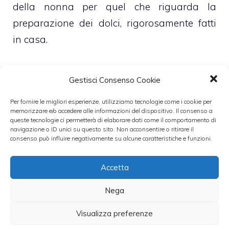
della nonna per quel che riguarda la
preparazione dei dolci, rigorosamente fatti
in casa.
Questo è quanto, in estrema sintesi, prevede
Gestisci Consenso Cookie
in questi giorni, in vista della Pasqua 2012,
Per fornire le migliori esperienze, utilizziamo tecnologie come i cookie per
la Coldiretti nel sottolineare come i
dolci
memorizzare e/o accedere alle informazioni del dispositivo. Il consenso a
saranno fatti in casa da quattro famiglie su
queste tecnologie ci permetterà di elaborare dati come il comportamento di
navigazione o ID unici su questo sito. Non acconsentire o ritirare il
dieci, e come di conseguenza sia atteso un
consenso può influire negativamente su alcune caratteristiche e funzioni.
calo degli acquisti di
dolci
tipici della festa,
Accetta
ovverosia le colombe e le uova.
Nega
Categorie
Dolci
Visualizza preferenze