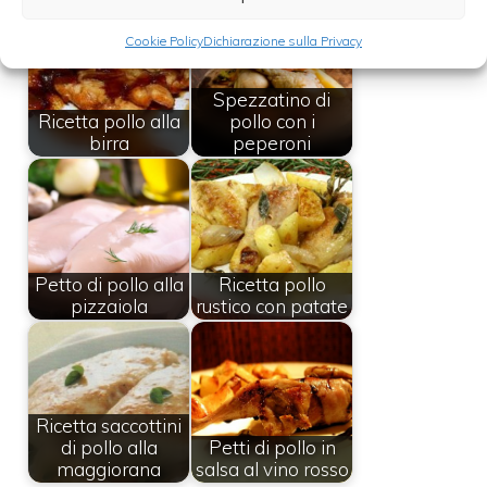
Cookie Policy
Dichiarazione sulla Privacy
Spezzatino di
Ricetta pollo alla
pollo con i
birra
peperoni
Petto di pollo alla
Ricetta pollo
pizzaiola
rustico con patate
Ricetta saccottini
di pollo alla
Petti di pollo in
maggiorana
salsa al vino rosso