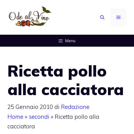
Vai
al
MENU
contenuto
Menu
Ricetta pollo
alla cacciatora
25 Gennaio 2010
di
Redazione
Home
»
secondi
»
Ricetta pollo alla
cacciatora