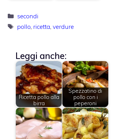
Categorie
secondi
Tag
pollo
,
ricetta
,
verdure
Leggi anche:
Spezzatino di
Ricetta pollo alla
pollo con i
birra
peperoni