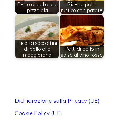
Petto di pollo alla
Ricetta pollo
pizzaiola
rustico con patate
Ricetta saccottini
di pollo alla
Petti di pollo in
maggiorana
salsa al vino rosso
Dichiarazione sulla Privacy (UE)
Cookie Policy (UE)