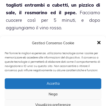
tagliati entrambi a cubetti, un pizzico di
sale, il rosmarino ed il pepe.
Facciamo
cuocere così per 5 minuti, e dopo
aggiungiamo il vino rosso.
Una volta evaporato il vino andiamo ad
Gestisci Consenso Cookie
aggiungere in padella i
pomodori
, copriamo
Per fornire le migliori esperienze, utilizziamo tecnologie come i cookie per
la padella e lasciamo cuocere a fuoco dolce
memorizzare e/o accedere alle informazioni del dispositivo. Il consenso a
queste tecnologie ci permetterà di elaborare dati come il comportamento di
per circa mezz’ora.
navigazione o ID unici su questo sito. Non acconsentire o ritirare il
consenso può influire negativamente su alcune caratteristiche e funzioni.
Una volta cotto dobbiamo solamente
Accetta
aggiungere un po’ di
prezzemolo
tritato.
Nega
Leggi anche:
Visualizza preferenze