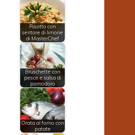
Risotto con
sentore di limone
di MasterChef
Bruschette con
pesce e salsa di
pomodoro
Orata al forno con
patate