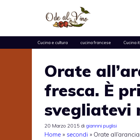
Vai
al
contenuto
Cucina e cultura
cucina francese
Cucina i
Orate all’ar
fresca. È p
svegliatevi
20 Marzo 2015
di
giannni puglisi
Home
»
secondi
»
Orate all’arancia