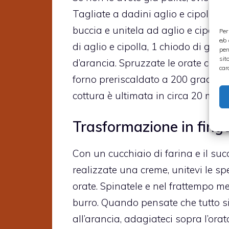
Tagliate a dadini aglio e cipolla e
buccia e unitela ad aglio e cipolla.
Per
e/o
di aglio e cipolla, 1 chiodo di gar
per
sit
d’arancia. Spruzzate le orate con s
car
forno preriscaldato a 200 gradi. 
cottura è ultimata in circa 20 minu
Trasformazione in fing
Con un cucchiaio di farina e il suc
realizzate una creme, unitevi le sp
orate. Spinatele e nel frattempo met
burro. Quando pensate che tutto si
all’arancia, adagiateci sopra l’orata