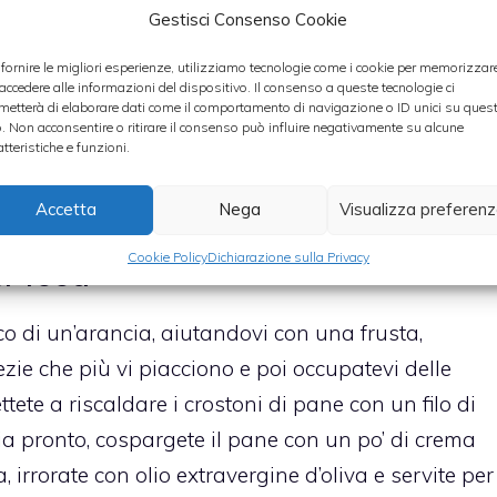
Gestisci Consenso Cookie
 dopo aver lavato anche l’arancia, grattugiate la
 Spremete le arance. Nelle orate inserite una fettina
 fornire le migliori esperienze, utilizziamo tecnologie come i cookie per memorizzar
 accedere alle informazioni del dispositivo. Il consenso a queste tecnologie ci
ofano, un pezzetto di rosmarino e un po’ di scorza
metterà di elaborare dati come il comportamento di navigazione o ID unici su ques
o. Non acconsentire o ritirare il consenso può influire negativamente su alcune
ucco d’arancia e vino bianco, quindi infornate in
atteristiche e funzioni.
Aggiungete pepe e cannella se vi aggrada. La
ti
Accetta
Nega
Visualizza preferen
Cookie Policy
Dichiarazione sulla Privacy
er food
co di un’arancia, aiutandovi con una frusta,
ezie che più vi piacciono e poi occupatevi delle
tete a riscaldare i crostoni di pane con un filo di
a pronto, cospargete il pane con un po’ di crema
, irrorate con olio extravergine d’oliva e servite per