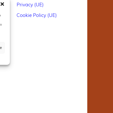
Privacy (UE)
Cookie Policy (UE)
e
to
ze