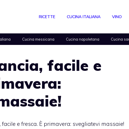
RICETTE
CUCINA ITALIANA
VINO
taliana
Cucina messicana
Cucina napoletana
Cucina sa
ancia, facile e
rimavera:
 massaie!
, facile e fresca. È primavera: svegliatevi massaie!