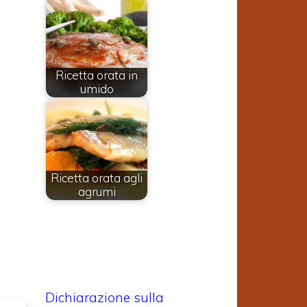
Ricetta orata in
umido
Ricetta orata agli
agrumi
Dichiarazione sulla
.