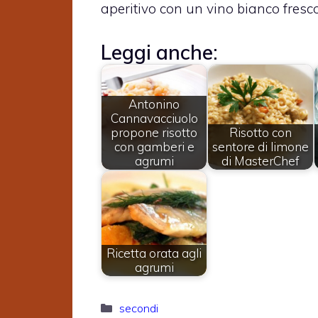
aperitivo con un vino bianco fresco
Leggi anche:
Antonino
Cannavacciuolo
propone risotto
Risotto con
con gamberi e
sentore di limone
agrumi
di MasterChef
Ricetta orata agli
agrumi
Categorie
secondi