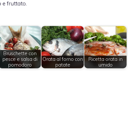
 e fruttato.
Bruschette con
pesce e salsa di
Orata al forno con
Ricetta orata in
pomodoro
patate
umido