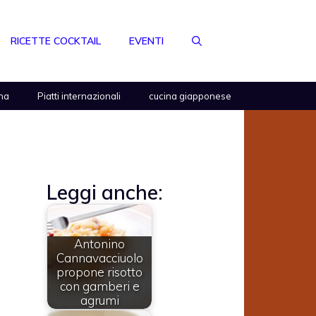
RICETTE COCKTAIL
EVENTI
na
Piatti internazionali
cucina giapponese
Leggi anche:
Antonino
Cannavacciuolo
propone risotto
con gamberi e
agrumi