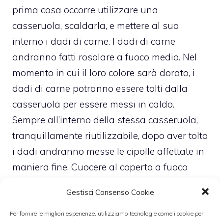
prima cosa occorre utilizzare una
casseruola, scaldarla, e mettere al suo
interno i dadi di carne. I dadi di carne
andranno fatti rosolare a fuoco medio. Nel
momento in cui il loro colore sarà dorato, i
dadi di carne potranno essere tolti dalla
casseruola per essere messi in caldo.
Sempre all’interno della stessa casseruola,
tranquillamente riutilizzabile, dopo aver tolto
i dadi andranno messe le cipolle affettate in
maniera fine. Cuocere al coperto a fuoco
basso e fare in modo che le cipolle diventino
Gestisci Consenso Cookie
assolutamente trasparenti. Questo è il
momento in cui si potrà aggiungere
Per fornire le migliori esperienze, utilizziamo tecnologie come i cookie per