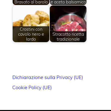
Brasato al barolo
e aceto balsamico
Crostini con
cavolo nero e
Stracotto ricetta
lardo
tradizionale
Dichiarazione sulla Privacy (UE)
Cookie Policy (UE)