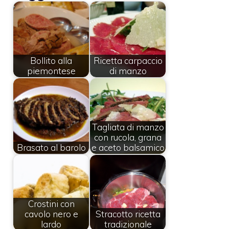
Bollito alla
Ricetta carpaccio
piemontese
di manzo
Tagliata di manzo
con rucola, grana
Brasato al barolo
e aceto balsamico
Crostini con
cavolo nero e
Stracotto ricetta
lardo
tradizionale