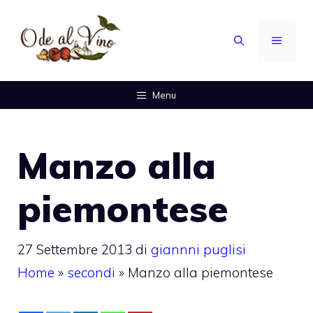
Vai
al
MENU
contenuto
Menu
Manzo alla
piemontese
27 Settembre 2013
di
giannni puglisi
Home
»
secondi
»
Manzo alla piemontese