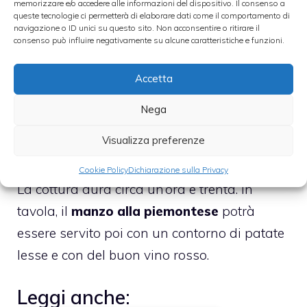
memorizzare e/o accedere alle informazioni del dispositivo. Il consenso a
finalmente la carne, per poi mescolare e
queste tecnologie ci permetterà di elaborare dati come il comportamento di
navigazione o ID unici su questo sito. Non acconsentire o ritirare il
condire con del sale, del pepe e una noce
consenso può influire negativamente su alcune caratteristiche e funzioni.
moscata grattugiata il tutto. Dopo aver fatto
passare qualche minuto sarà la volta di
Accetta
aggiungere il vino. Il vino andrà versato
Nega
poco alla volta, aggiungendo anche un pò
Visualizza preferenze
di brodo caldo. A cottura ultimata la carne
dovrà essere principalmente molto tenera.
Cookie Policy
Dichiarazione sulla Privacy
La cottura dura circa un’ora e trenta. In
tavola, il
manzo alla piemontese
potrà
essere servito poi con un contorno di patate
lesse e con del buon vino rosso.
Leggi anche: