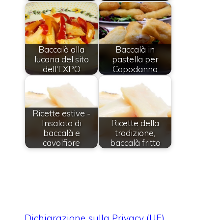
Baccalà alla
Baccalà in
lucana del sito
pastella per
dell'EXPO
Capodanno
Ricette estive -
Insalata di
Ricette della
baccalà e
tradizione,
cavolfiore
baccalà fritto
Dichiarazione sulla Privacy (UE)