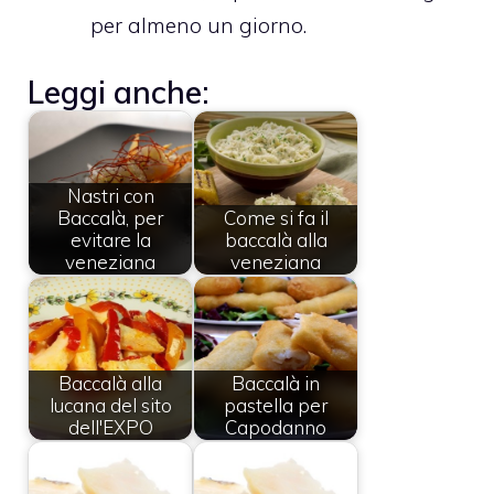
per almeno un giorno.
Leggi anche:
Nastri con
Baccalà, per
Come si fa il
evitare la
baccalà alla
veneziana
veneziana
Baccalà alla
Baccalà in
lucana del sito
pastella per
dell'EXPO
Capodanno