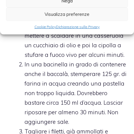
Nega
cipolla a fette sottili e sciacquare un
Visualizza preferenze
minuto con acqua fredda. Se piace si
può mescolare ai fagioli cruda, se no,
Cookie Policy
Dichiarazione sulla Privacy
mettere a scaldare in una casseruola
un cucchiaio di olio e poi la cipolla a
stufare a fuoco vivo per alcuni minuti.
In una bacinella in grado di contenere
anche il baccalà, stemperare 125 gr. di
farina in acqua creando una pastella
non troppo liquida. Dovrebbero
bastare circa 150 ml d’acqua. Lasciar
riposare per almeno 30 minuti. Non
aggiungere sale.
Tagliare i filetti, già ammollati e