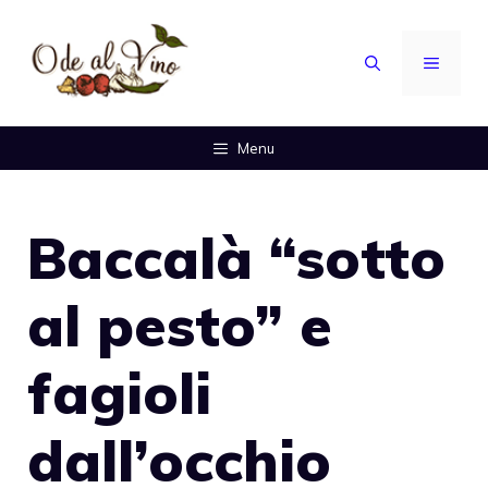
Vai
al
MENU
contenuto
Menu
Baccalà “sotto
al pesto” e
fagioli
dall’occhio