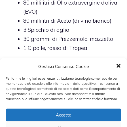
80
millilitri di
Olio extravergine d’oliva
(EVO)
80
millilitri di
Aceto (di vino bianco)
3
Spicchio di aglio
30
grammi di
Prezzemolo,
mazzetto
1
Cipolle,
rossa di Tropea
Gestisci Consenso Cookie
Per fornire le migliori esperienze, utilizziamo tecnologie come i cookie per
Preparazione
memorizzare e/o accedere alle informazioni del dispositivo. Il consenso a
queste tecnologie ci permetterà di elaborare dati come il comportamento di
navigazione o ID unici su questo sito. Non acconsentire o ritirare il
In acqua abbondante cuocere i fagioli
consenso può influire negativamente su alcune caratteristiche e funzioni.
secchi con uno spicchio d’aglio, per
circa due ore e a fuoco basso. Salare
Accetta
al termine della cottura. Tagliare la