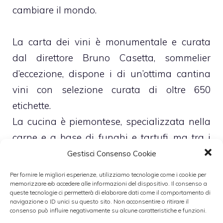
cambiare il mondo.
La carta dei vini è monumentale e curata
dal direttore Bruno Casetta, sommelier
d’eccezione, dispone i di un’ottima cantina
vini con selezione curata di oltre 650
etichette.
La cucina è piemontese, specializzata nella
carne e a base di funghi e tartufi, ma tra i
piatti da assaggiare oltre alle portate della
Gestisci Consenso Cookie
tradizione anche alcuni spunti creativi: il
Per fornire le migliori esperienze, utilizziamo tecnologie come i cookie per
tonno di faraona in salsa di cerfoglio, la
memorizzare e/o accedere alle informazioni del dispositivo. Il consenso a
queste tecnologie ci permetterà di elaborare dati come il comportamento di
finanziera, il sottofiletto in crosta di pane, il
navigazione o ID unici su questo sito. Non acconsentire o ritirare il
consenso può influire negativamente su alcune caratteristiche e funzioni.
brasato al Barolo e, tra i dolci, la gelatina di