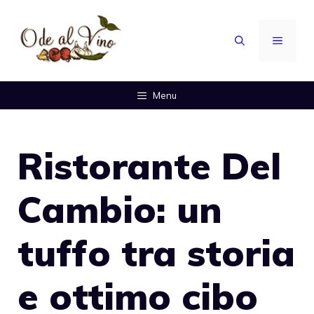
Vai
al
MENU
contenuto
Menu
Ristorante Del
Cambio: un
tuffo tra storia
e ottimo cibo