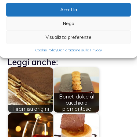
Moscato ai frutti di bosco.
Accetta
Nega
Da provare almeno una volta nella vita.
Visualizza preferenze
Giovanna D’Amore
Cookie Policy
Dichiarazione sulla Privacy
Leggi anche:
Bonet, dolce al
cucchiaio
Tiramisu origini
piemontese