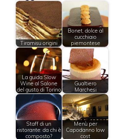
Bonet, dolce al
cucchiaio
Tiramisu origini
piemontese
La guida Slow
Wine al Salone
Gualtiero
del gusto di Torino
Marchesi
Staff di un
Menù per
ristorante: da chi è
Capodanno low
composto?
cost