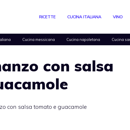
RICETTE
CUCINA ITALIANA
VINO
taliana
Cucina messicana
Cucina napoletana
Cucina sa
manzo con salsa
uacamole
nzo con salsa tomato e guacamole