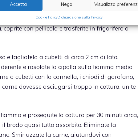
Accetta
Nega
Visualizza preferen
n una ciotola con il coriandolo (o prezzemolo), la
Cookie Policy
Dichiarazione sulla Privacy
vi piace il gusto piccante, il peperoncino, pulito e
coprite con pellicola e trasferite in frigorifero a
o e tagliatela a cubetti di circa 2 cm di lato.
iaderente e rosolate la cipolla sulla fiamma media
rne a cubetti con la cannella, i chiodi di garofano,
la carne dovesse asciugarsi troppo in cottura, unite
a fiamma e proseguite la cottura per 30 minuti circa,
 il brodo quasi tutto assorbito. Eliminate la
rofano. Sminuzzate la carne, aiutandovi con