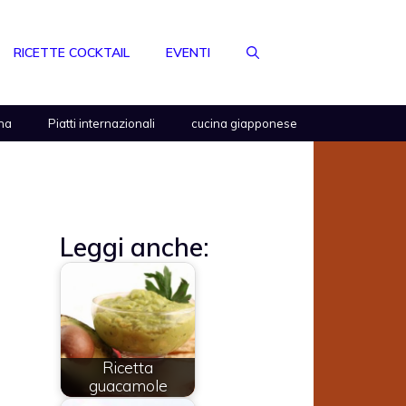
RICETTE COCKTAIL
EVENTI
na
Piatti internazionali
cucina giapponese
Leggi anche:
Ricetta
guacamole