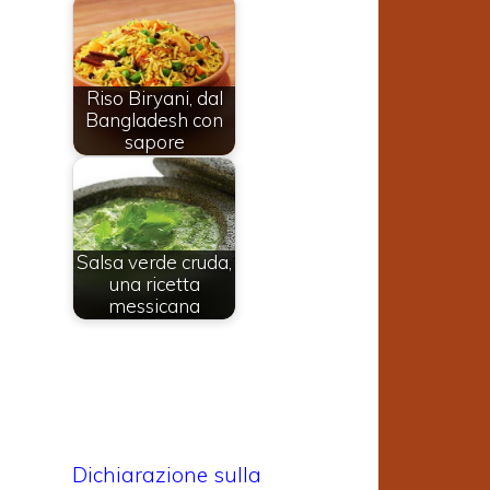
Riso Biryani, dal
Bangladesh con
sapore
Salsa verde cruda,
una ricetta
messicana
Dichiarazione sulla