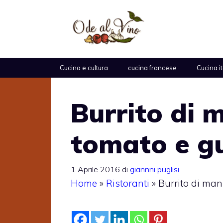
Vai
al
contenuto
Cucina e cultura
cucina francese
Cucina i
Burrito di 
tomato e g
1 Aprile 2016
di
giannni puglisi
Home
»
Ristoranti
»
Burrito di ma