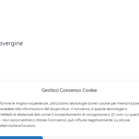
ravergine
Gestisci Consenso Cookie
 fornire le migliori esperienze, utilizziamo tecnologie come i cookie per memorizzar
 accedere alle informazioni del dispositivo. Il consenso a queste tecnologie ci
metterà di elaborare dati come il comportamento di navigazione o ID unici su ques
o. Non acconsentire o ritirare il consenso può influire negativamente su alcune
atteristiche e funzioni.
ssolanamente il pomodoro; sbucciate e affettate la