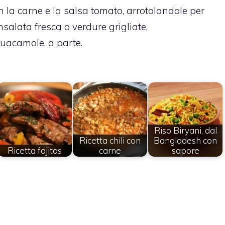
con la carne e la salsa tomato, arrotolandole per
insalata fresca o verdure grigliate,
uacamole, a parte.
Riso Biryani, dal
Ricetta chili con
Bangladesh con
Ricetta fajitas
carne
sapore