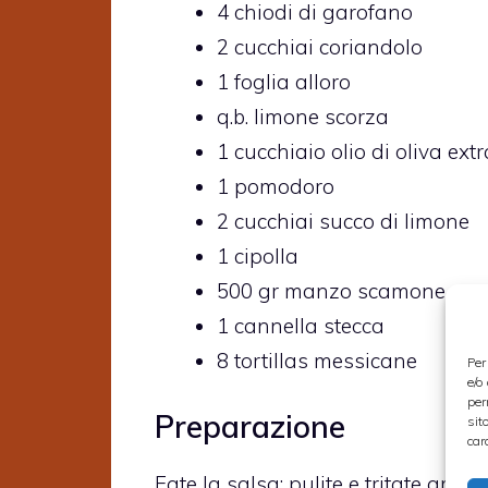
4
chiodi di garofano
2 cucchiai
coriandolo
1 foglia
alloro
q.b.
limone scorza
1 cucchiaio
olio di oliva ext
1
pomodoro
2 cucchiai
succo di limone
1
cipolla
500 gr
manzo scamone
1
cannella stecca
8
tortillas messicane
Per
e/o
per
Preparazione
sit
car
Fate la salsa: pulite e tritate gro