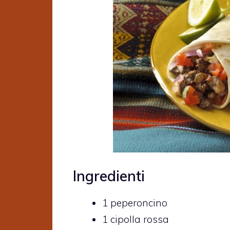
Ingredienti
1
peperoncino
1
cipolla rossa