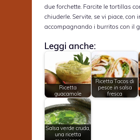
due forchette. Farcite le tortillas 
chiuderle. Servite, se vi piace, con 
accompagnando i burritos con il g
Leggi anche:
Ricetta Tacos di
Ricetta
pesce in salsa
guacamole
fresca
Salsa verde cruda,
una ricetta