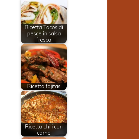
Ricetta Tacos di
pesce in salsa
fresca
Ricetta fajitas
Ricetta chili con
carne