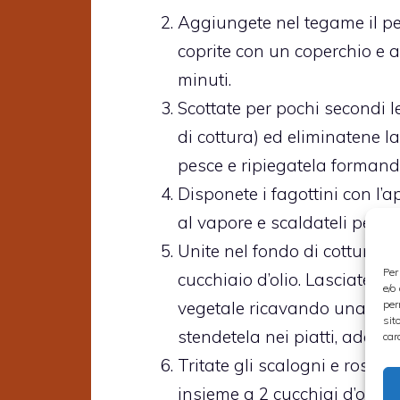
Aggiungete nel tegame il pe
coprite con un coperchio e 
minuti.
Scottate per pochi secondi le
di cottura) ed eliminatene l
pesce e ripiegatela formand
Disponete i fagottini con l’a
al vapore e scaldateli per 5
Unite nel fondo di cottura r
Per
cucchiaio d’olio. Lasciate 
e/o
per
vegetale ricavando una salsa
sit
stendetela nei piatti, adagiat
car
Tritate gli scalogni e rosol
insieme a 2 cucchiai d’olio.