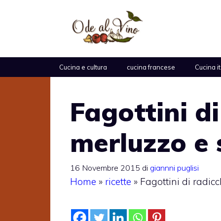
Vai
al
contenuto
Cucina e cultura
cucina francese
Cucina i
Fagottini d
merluzzo e 
16 Novembre 2015
di
giannni puglisi
Home
»
ricette
»
Fagottini di radic