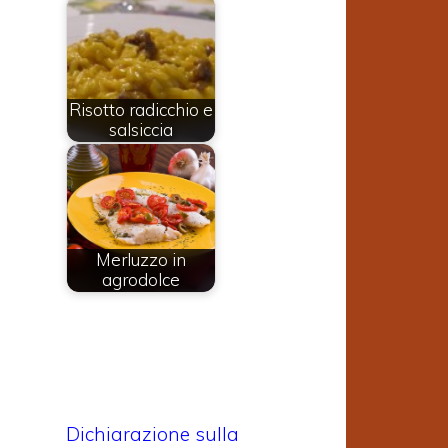
Risotto radicchio e
salsiccia
Merluzzo in
agrodolce
Dichiarazione sulla