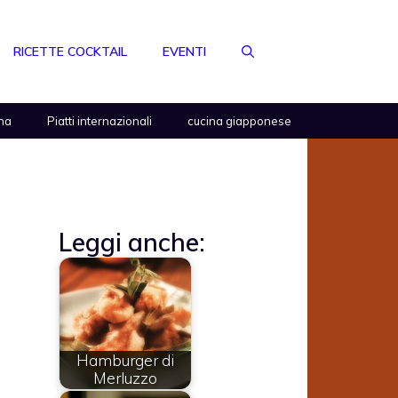
RICETTE COCKTAIL
EVENTI
na
Piatti internazionali
cucina giapponese
Leggi anche:
Hamburger di
Merluzzo