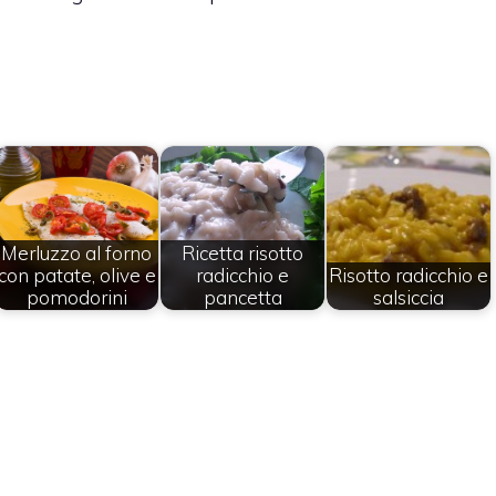
Merluzzo al forno
Ricetta risotto
con patate, olive e
radicchio e
Risotto radicchio e
pomodorini
pancetta
salsiccia