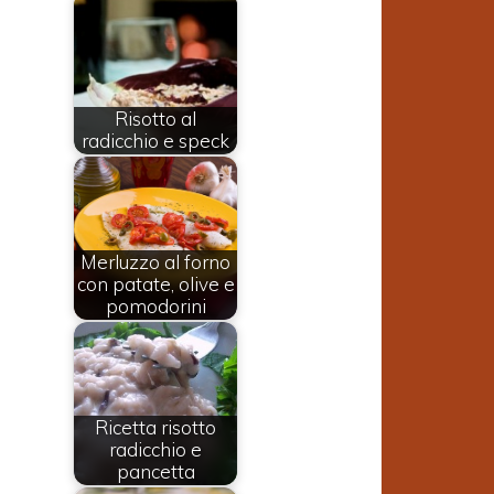
Risotto al
radicchio e speck
Merluzzo al forno
con patate, olive e
pomodorini
Ricetta risotto
radicchio e
pancetta