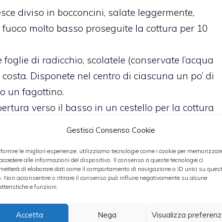
sce diviso in bocconcini, salate leggermente,
a fuoco molto basso proseguite la cottura per 10
 foglie di radicchio, scolatele (conservate l’acqua
a costa. Disponete nel centro di ciascuna un po’ di
o un fagottino.
pertura verso il basso in un cestello per la cottura
 minuti utilizzando come base l’acqua del radicchio
Gestisci Consenso Cookie
imasto nel tegame del pesce la farina di riso e un
 fornire le migliori esperienze, utilizziamo tecnologie come i cookie per memorizzar
addensare dolcemente e allungate con il brodo
 accedere alle informazioni del dispositivo. Il consenso a queste tecnologie ci
metterà di elaborare dati come il comportamento di navigazione o ID unici su ques
 gialla. Frullatela per un risultato più fine quindi
o. Non acconsentire o ritirare il consenso può influire negativamente su alcune
evi i fagottini caldi e portate in tavola.
atteristiche e funzioni.
ateli in un tegame a calore basso per 10 minuti
Accetta
Nega
Visualizza preferen
 Aggiungete quindi il prezzemolo e subito dopo