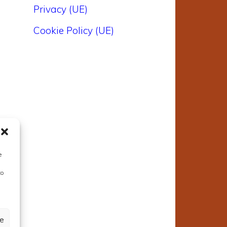
Privacy (UE)
Cookie Policy (UE)
.
e
to
ze