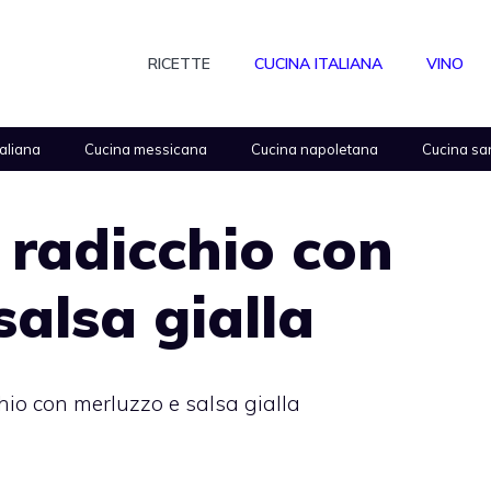
RICETTE
CUCINA ITALIANA
VINO
taliana
Cucina messicana
Cucina napoletana
Cucina sa
i radicchio con
salsa gialla
chio con merluzzo e salsa gialla