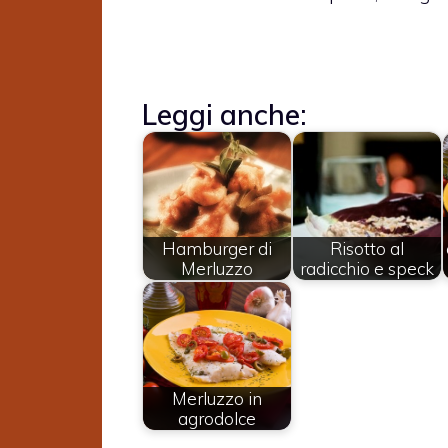
Leggi anche:
Hamburger di
Risotto al
Merluzzo
radicchio e speck
Merluzzo in
agrodolce