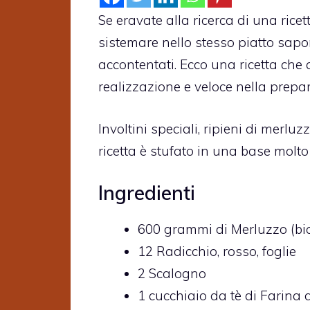
Se eravate alla ricerca di una rice
sistemare nello stesso piatto sapori
accontentati. Ecco una ricetta che a
realizzazione e veloce nella prepa
Involtini speciali, ripieni di merluz
ricetta è stufato in una base molto
Ingredienti
600
grammi di
Merluzzo (bi
12
Radicchio,
rosso, foglie
2
Scalogno
1
cucchiaio da tè di
Farina d