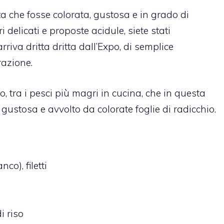
tta che fosse colorata, gustosa e in grado di
 delicati e proposte acidule, siete stati
rriva dritta dritta dall’Expo, di semplice
razione.
zo, tra i pesci più magri in cucina, che in questa
 gustosa e avvolto da colorate foglie di radicchio.
anco),
filetti
i riso