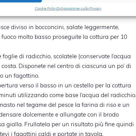
to allo zafferano, lasciandolo evaporare quasi del
Cookie Policy
Dichiarazione sulla Privacy
sce diviso in bocconcini, salate leggermente,
a fuoco molto basso proseguite la cottura per 10
 foglie di radicchio, scolatele (conservate l’acqua
a costa. Disponete nel centro di ciascuna un po’ di
o un fagottino.
pertura verso il basso in un cestello per la cottura
 minuti utilizzando come base l’acqua del radicchio
imasto nel tegame del pesce la farina di riso e un
addensare dolcemente e allungate con il brodo
 gialla. Frullatela per un risultato più fine quindi
evi i fagottini caldi e portate in tavola.