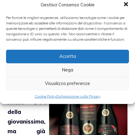
Categorie
recensione-vino
Gestisci Consenso Cookie
Per fornire le migliori esperienze, utilizziamo tecnologie come i cookie per
memorizzare e/o accedere alle informazioni del dispositivo. Il consenso a
queste tecnologie ci permetterà di elaborare dati come il comportamento di
navigazione o ID unici su questo sito. Non acconsentire o ritirare il
consenso può influire negativamente su alcune caratteristiche e funzioni.
Selvarossa Riserva Speciale
17 Luglio 2008
Accetta
Nega
Interessante
Salice
Visualizza preferenze
Salentino
Cookie Policy
Dichiarazione sulla Privacy
Rosso DOC
della
giovanissima,
ma già