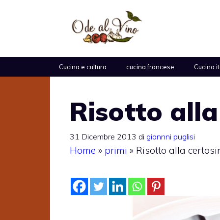
Vai
al
contenuto
Cucina e cultura
cucina francese
Cucina i
Risotto all
31 Dicembre 2013
di
giannni puglisi
Home
»
primi
»
Risotto alla certos