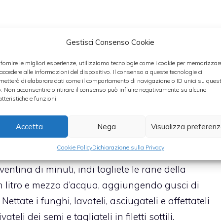
Gestisci Consenso Cookie
e lessateli per cinque minuti in acqua in
 fornire le migliori esperienze, utilizziamo tecnologie come i cookie per memorizzar
 accedere alle informazioni del dispositivo. Il consenso a queste tecnologie ci
ateli e lasciateli raffreddare. Poi sgusciateli e,
metterà di elaborare dati come il comportamento di navigazione o ID unici su ques
ietene la polpa in una terrina. In una casseruola
o. Non acconsentire o ritirare il consenso può influire negativamente su alcune
atteristiche e funzioni.
 carota tritati con 25 grammi di burro e due cucchiai
e cosce di rane già spellate, asciugatele con cura,
Accetta
Nega
Visualizza preferen
latele a fuoco vivace, salatele e innaffiatele
Cookie Policy
Dichiarazione sulla Privacy
a il vino sarà evaporato, diminuite il fuoco e
entina di minuti, indi togliete le rane della
n litro e mezzo d’acqua, aggiungendo gusci di
tate i funghi, lavateli, asciugateli e affettateli
teli dei semi e tagliateli in filetti sottili.