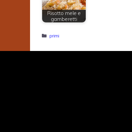
Risotto mele e
gamberetti
Categorie
primi