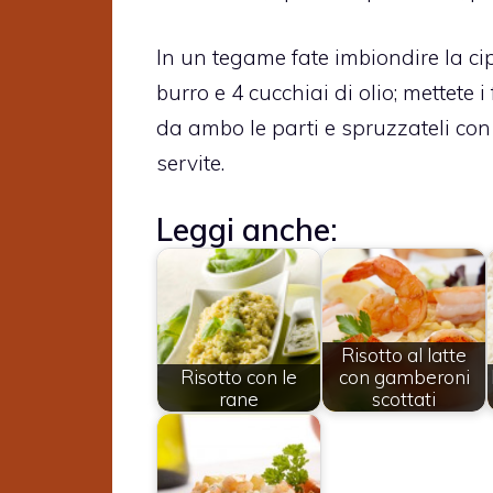
In un tegame fate imbiondire la cip
burro e 4 cucchiai di olio; mettete i 
da ambo le parti e spruzzateli con 
servite.
Leggi anche:
Risotto al latte
Risotto con le
con gamberoni
rane
scottati