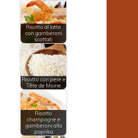
Risotto al latte
con gamberoni
scottati
Risotto con pere e
Tête de Moine
Risotto
champagne e
gamberoni alla
paprika