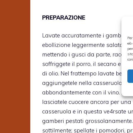
PREPARAZIONE
Lavate accuratamente i gamberoni 
Per
e/o
ebollizione leggermente salata. Scol
per
mettendo i gusci da parte, raccogl
sit
car
soffriggete il porro, il secano e la
di olio. Nel frattempo lavate bene l
aggiungetele nella casseruola, roso
abbondantemente con il vino. Appen
lasciatele cuocere ancora per una v
casseruola e in questa ve4rsate u
gamberi pestati grossolanamente. Net
sottilmente; spellate i pomodori, priva