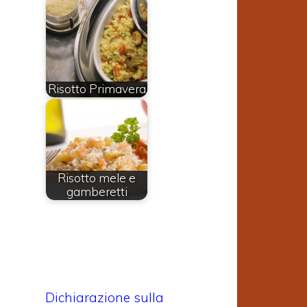
Risotto Primavera
Risotto mele e
gamberetti
Dichiarazione sulla