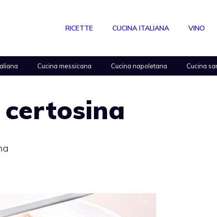
RICETTE
CUCINA ITALIANA
VINO
taliana
Cucina messicana
Cucina napoletana
Cucina sa
a certosina
ina