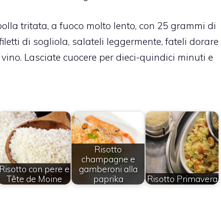
olla tritata, a fuoco molto lento, con 25 grammi di
filetti di sogliola, salateli leggermente, fateli dorare
vino. Lasciate cuocere per dieci-quindici minuti e
Risotto
champagne e
Risotto con pere e
gamberoni alla
Tête de Moine
paprika
Risotto Primavera