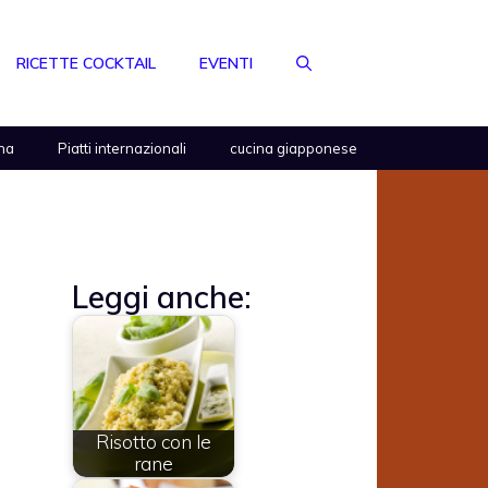
RICETTE COCKTAIL
EVENTI
na
Piatti internazionali
cucina giapponese
Leggi anche:
Risotto con le
rane