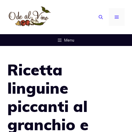
Vai
al
MENU
contenuto
Menu
Ricetta
linguine
piccanti al
granchio e