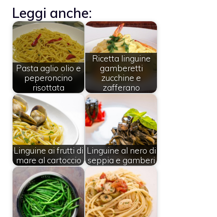
Leggi anche:
Ricetta linguine
Pasta aglio olio e
gamberetti
peperoncino
zucchine e
risottata
zafferano
Linguine ai frutti di
Linguine al nero di
mare al cartoccio
seppia e gamberi