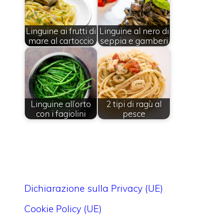
Linguine ai frutti di
Linguine al nero di
mare al cartoccio
seppia e gamberi
Linguine all’orto
2 tipi di ragù al
con i fagiolini
pesce
Dichiarazione sulla Privacy (UE)
Cookie Policy (UE)