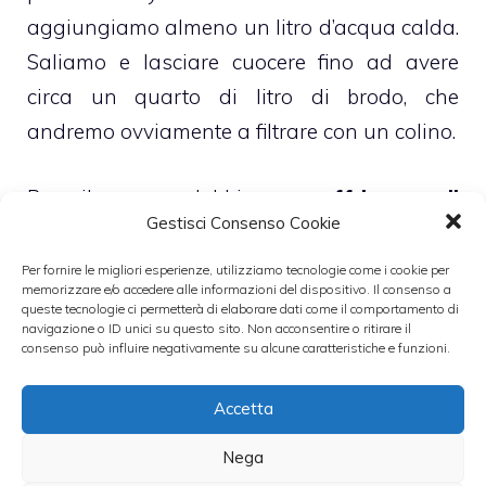
aggiungiamo almeno un litro d’acqua calda.
Saliamo e lasciare cuocere fino ad avere
circa un quarto di litro di brodo, che
andremo ovviamente a filtrare con un colino.
Per il sugo dobbiamo
soffriggere il
Gestisci Consenso Cookie
pomodoro con aglio, olio e peperoncino
.
Quando è rosolato togliamo l’aglio ed
Per fornire le migliori esperienze, utilizziamo tecnologie come i cookie per
memorizzare e/o accedere alle informazioni del dispositivo. Il consenso a
aggiungiamo la polpa del granchio.
queste tecnologie ci permetterà di elaborare dati come il comportamento di
navigazione o ID unici su questo sito. Non acconsentire o ritirare il
consenso può influire negativamente su alcune caratteristiche e funzioni.
Aggiungiamo due mestoli di brodo di pesce
ed il vino e lasciamo sfumare. Nel frattempo
Accetta
cuociamo le linguine. Una volta pronto il
Nega
sugo aggiungiamo il prezzemolo tritato e