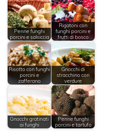
Rigatoni con
Penne funghi
funghi porcini e
porcini e salsiccia
frutti di bosco
Risotto con funghi
Gnocchi di
porcini e
stracchino con
zafferano
verdure
Gnocchi gratinati
Penne funghi
ai funghi
porcini e tartufo