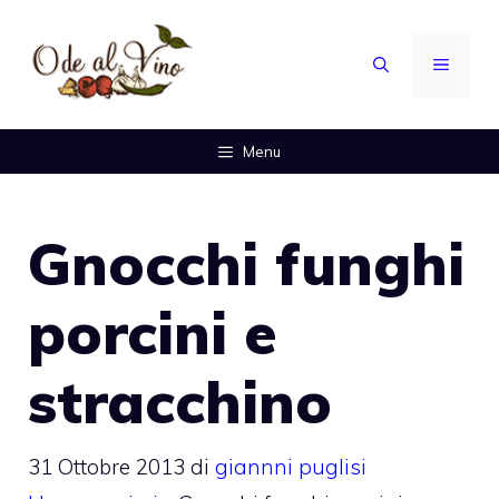
Vai
al
MENU
contenuto
Menu
Gnocchi funghi
porcini e
stracchino
31 Ottobre 2013
di
giannni puglisi