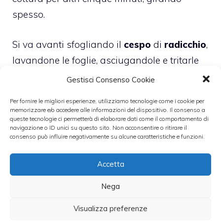
spesso.
Si va avanti sfogliando il
cespo
di
radicchio
,
lavandone le foglie, asciugandole e tritarle
finemente.
Gestisci Consenso Cookie
Per fornire le migliori esperienze, utilizziamo tecnologie come i cookie per
Si procede poi con la cottura degli gnocchi in
memorizzare e/o accedere alle informazioni del dispositivo. Il consenso a
queste tecnologie ci permetterà di elaborare dati come il comportamento di
abbondante acqua salata e, quando
navigazione o ID unici su questo sito. Non acconsentire o ritirare il
vengono a galla, si ritirano con una ramina
consenso può influire negativamente su alcune caratteristiche e funzioni.
forata in una pirofila unta con un filo d’olio.
Accetta
Aggiungere lo stracchino a pezzetti, i funghi
Nega
ed il radicchio. Mescolare il tutto con molta
Visualizza preferenze
cura per amalgamare gli ingredienti, ma con