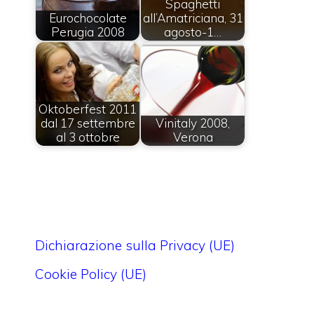
Spaghetti
Eurochocolate
all’Amatriciana, 31
Perugia 2008
agosto-1…
Oktoberfest 2011
dal 17 settembre
Vinitaly 2008,
al 3 ottobre
Verona
Dichiarazione sulla Privacy (UE)
Cookie Policy (UE)