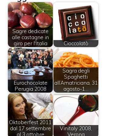
Sagre dedicate
alle castagne in
giro per l'Italia
Cioccolatò
Sagra degli
Spaghetti
Eurochocolate
all’Amatriciana, 31
Perugia 2008
agosto-1…
Oktoberfest 2011
dal 17 settembre
Vinitaly 2008,
al 3 ottobre
Verona