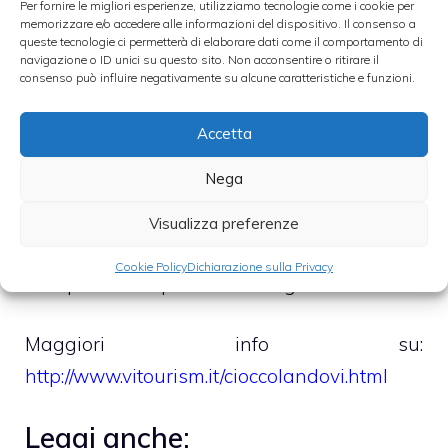
Per fornire le migliori esperienze, utilizziamo tecnologie come i cookie per
memorizzare e/o accedere alle informazioni del dispositivo. Il consenso a
queste tecnologie ci permetterà di elaborare dati come il comportamento di
navigazione o ID unici su questo sito. Non acconsentire o ritirare il
consenso può influire negativamente su alcune caratteristiche e funzioni.
Accetta
Come vediamo nella mappa, sono diverse le
Nega
piazze del centro storico di Vicenza che
saranno allestite per ospitare i banchetti dei
Visualizza preferenze
maestri cioccolatieri provenienti da tutt’Italia.
Cookie Policy
Dichiarazione sulla Privacy
Non perdetevi questo evento gustoso!
Maggiori info su:
http://www.vitourism.it/cioccolandovi.html
Leggi anche: