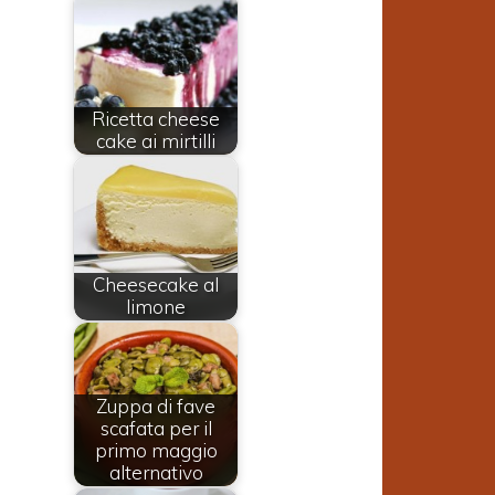
Ricetta cheese
cake ai mirtilli
Cheesecake al
limone
Zuppa di fave
scafata per il
primo maggio
alternativo