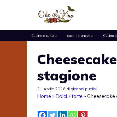
Vai
al
contenuto
Cucina e cultura
cucina francese
Cucina i
Cheesecake 
stagione
21 Aprile 2016
di
giannni puglisi
Home
»
Dolci
»
torte
»
Cheesecake a