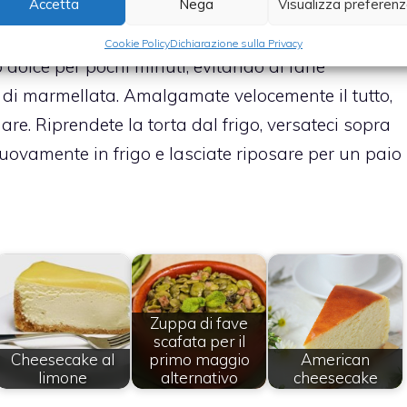
Accetta
Nega
Visualizza preferen
li e scaldatele in padella con un paio di cucchiai di
Cookie Policy
Dichiarazione sulla Privacy
dolce per pochi minuti, evitando di farle
o di marmellata. Amalgamate velocemente il tutto,
re. Riprendete la torta dal frigo, versateci sopra
uovamente in frigo e lasciate riposare per un paio
Zuppa di fave
scafata per il
Cheesecake al
primo maggio
American
limone
alternativo
cheesecake