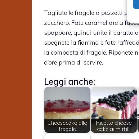
Tagliate le fragole a pezzetti picco
zucchero. Fate caramellare a fuoco 
spappare, quindi unite il barattol
spegnete la fiamma e fate raffredda
la composta di fragole. Riponete n
d’ore prima di servire.
Leggi anche:
Cheesecake alle
Ricetta cheese
fragole
cake ai mirtilli