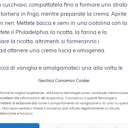
un cucchiaio, compattatela fino a formare uno strato
 tortiera in frigo, mentre preparate la crema. Aprite
mi neri. Mettete bacca e semi in una ciotolina con la
te il Philadelphia, la ricotta, la farina e lo
re la ricotta, altrimenti si formeranno i
ad ottenere una crema liscia e omogenea.
acca di vaniglia e amalgamateci una alla volta le
sto alla crema di ricotta e
Gestisci Consenso Cookie
 Riprendete la tortiera con la base di biscotto da
 fornire le migliori esperienze, utilizziamo tecnologie come i cookie per memorizzar
Livellate per bene e infornate a 160° per 1 ora e un
 accedere alle informazioni del dispositivo. Il consenso a queste tecnologie ci
metterà di elaborare dati come il comportamento di navigazione o ID unici su ques
eesecake sia cotta con l’aiuto di uno stuzzicadenti
o. Non acconsentire o ritirare il consenso può influire negativamente su alcune
i è asciutto, la torta sarà cotta. Fate raffreddare a
atteristiche e funzioni.
ela in frigo e preparate il topping di fragole.