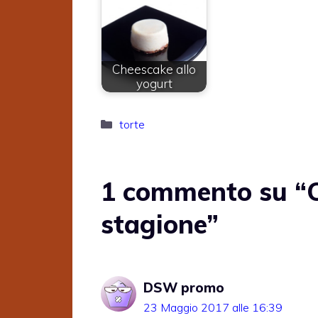
Cheescake allo
yogurt
Categorie
torte
1 commento su “C
stagione”
DSW promo
23 Maggio 2017 alle 16:39