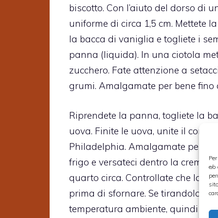
biscotto. Con l’aiuto del dorso di 
uniforme di circa 1,5 cm. Mettete la
la bacca di vaniglia e togliete i se
panna (liquida). In una ciotola mette
zucchero. Fate attenzione a setaccia
grumi. Amalgamate per bene fino 
Riprendete la panna, togliete la b
uova. Finite le uova, unite il compo
Philadelphia. Amalgamate per bene.
Per
frigo e versateci dentro la crema. 
e/o
per
quarto circa. Controllate che la ch
sit
prima di sfornare. Se tirandolo fuor
car
temperatura ambiente, quindi mettet