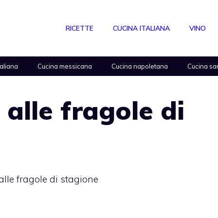
RICETTE
CUCINA ITALIANA
VINO
taliana
Cucina messicana
Cucina napoletana
Cucina sa
alle fragole di
lle fragole di stagione