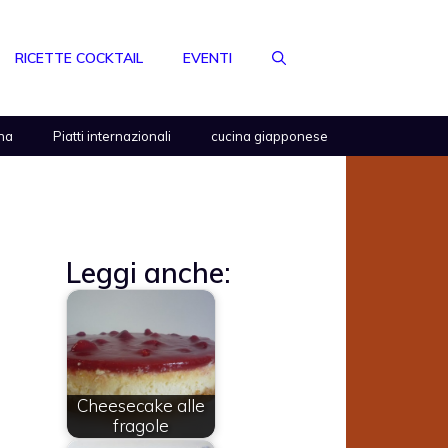
RICETTE COCKTAIL
EVENTI
na
Piatti internazionali
cucina giapponese
Leggi anche:
Cheesecake alle
fragole