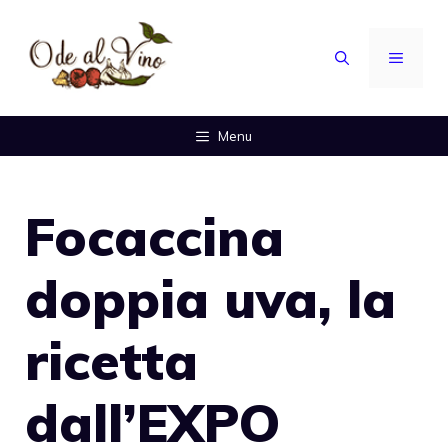
Vai
al
MENU
contenuto
Menu
Focaccina
doppia uva, la
ricetta
dall’EXPO