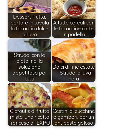
Dessert frutta,
portare in tavola
A tutto cereali con
la focaccia dolce
le focaccine cotte
all'uva
in padella
Strudel con le
bietoline, la
soluzione
Dolci di fine estate
appetitosa per
- Strudel di uva
tutti
nera
Clafoutis di frutta
Cestini di zucchine
mista, una ricetta
e gamberi, per un
francese all'EXPO
antipasto goloso