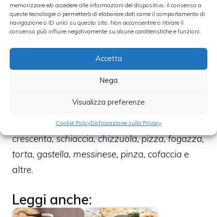
memorizzare e/o accedere alle informazioni del dispositivo. Il consenso a
La
focaccia
, anche detta
schiacciata
, è un
queste tecnologie ci permetterà di elaborare dati come il comportamento di
navigazione o ID unici su questo sito. Non acconsentire o ritirare il
impasto di farina, acqua, lievito e sale, simile
consenso può influire negativamente su alcune caratteristiche e funzioni.
a quello del pane, cotto al forno o alla
Accetta
brace. Pur avendo in comune gli ingredienti
base, la focaccia viene prodotta in una
Nega
vastissima gamma di tipi che differiscono
Visualizza preferenze
per condimento e lavorazione, assumendo
svariate denominazioni: tra le più comuni,
Cookie Policy
Dichiarazione sulla Privacy
crescenta, schiaccia, chizzuola, pizza, fogazza,
torta, gastella, messinese, pinza, cofaccia
e
altre.
Leggi anche: