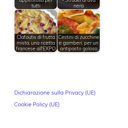
tutti
nera
Clafoutis di frutta
Cestini di zucchine
mista, una ricetta
e gamberi, per un
francese all'EXPO
antipasto goloso
Dichiarazione sulla Privacy (UE)
Cookie Policy (UE)