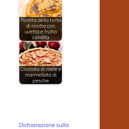
Ricetta della torta
di ricotta con
uvetta e frutta
candita
Crostata di mele e
marmellata di
pesche
Dichiarazione sulla