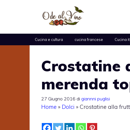
Vai
al
contenuto
Cucina e cultura
cucina francese
Cucina i
Crostatine a
merenda to
27 Giugno 2016
di
giannni puglisi
Home
»
Dolci
»
Crostatine alla fru