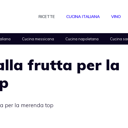
RICETTE
CUCINA ITALIANA
VINO
taliana
Cucina messicana
Cucina napoletana
Cucina sa
lla frutta per la
p
tta per la merenda top