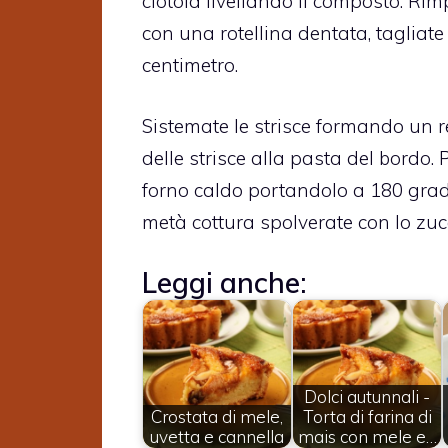
ciotola livellando il composto. Rimpa
con una rotellina dentata, tagliate
centimetro.
Sistemate le strisce formando un re
delle strisce alla pasta del bordo. 
forno caldo portandolo a 180 gradi.
metà cottura spolverate con lo zuc
Leggi anche:
Dolci autunnali -
Crostata di mele,
Torta di farina di
uvetta e cannella
mais con mele e…