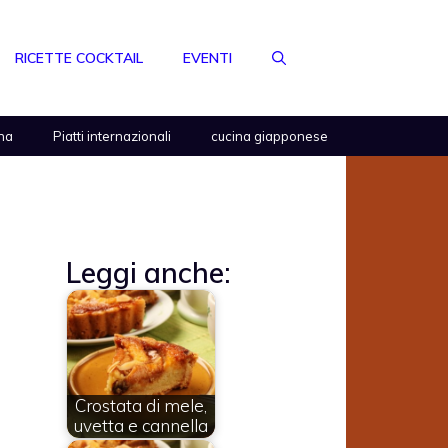
RICETTE COCKTAIL
EVENTI
na
Piatti internazionali
cucina giapponese
Leggi anche:
Crostata di mele,
uvetta e cannella