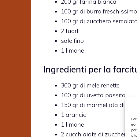
200 gr farina bianca
100 gr di burro freschissimo
100 gr di zucchero semolat
2 tuorli
sale fino
1 limone
Ingredienti per la farcit
300 gr di mele renette
100 gr di uvetta passita
150 gr di marmellata di alb
1 arancia
Per
1 limone
e/o
per
2 cucchiaiate di zucchero a 
sit