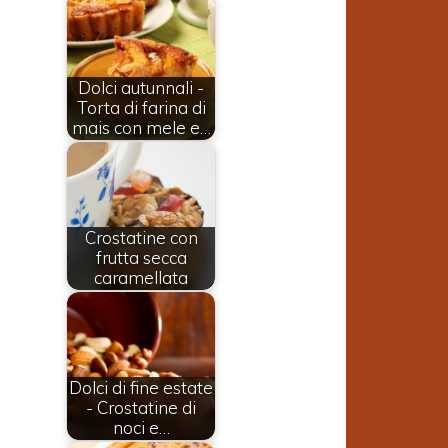
Dolci autunnali -
Torta di farina di
mais con mele e…
Crostatine con
frutta secca
caramellata
Dolci di fine estate
- Crostatine di
noci e…