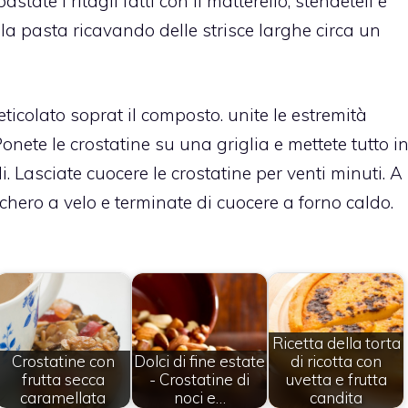
state i ritagli fatti con il matterello, stendeteli e
 la pasta ricavando delle strisce larghe circa un
ticolato soprat il composto. unite le estremità
Ponete le crostatine su una griglia e mettete tutto i
 Lasciate cuocere le crostatine per venti minuti. A
chero a velo e terminate di cuocere a forno caldo.
Ricetta della torta
Crostatine con
Dolci di fine estate
di ricotta con
frutta secca
- Crostatine di
uvetta e frutta
caramellata
noci e…
candita