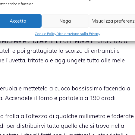
atteristiche e funzioni.
Accetta
Nega
Visualizza preferen
 in acqua tiepida. Sbucciate le mele, tagliatele a
Cookie Policy
Dichiarazione sulla Privacy
ettatele e tritatele fini. Poi mettete in una ciotola.
ateli e poi grattugiate la scorza di entrambi e
e l’uvetta, tritatela e aggiungete tutto alle mele
eruola e mettetela a cuoco bassissimo facendola
. Accendete il forno e portatelo a 190 gradi.
a frolla all’altezza di qualche millimetro e foderate
i per distribuirvi tutto quello che si trova nella