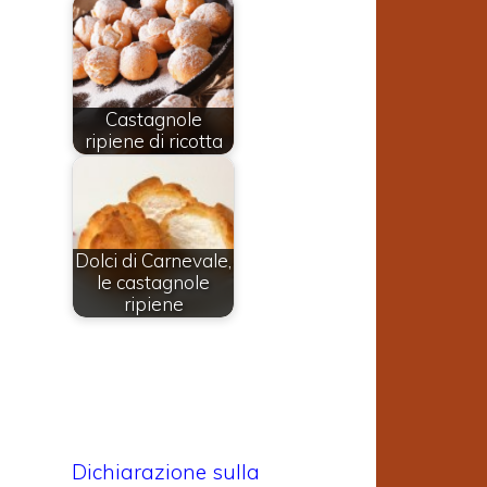
Castagnole
ripiene di ricotta
Dolci di Carnevale,
le castagnole
ripiene
Dichiarazione sulla