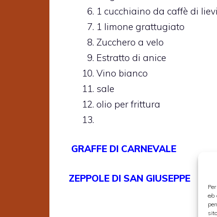
1 cucchiaino da caffè di liev
1 limone grattugiato
Zucchero a velo
Estratto di anice
Vino bianco
sale
olio per frittura
GRAFFE DI CARNEVALE
ZEPPOLE DI SAN GIUSEPPE
Per
e/o
per
sit