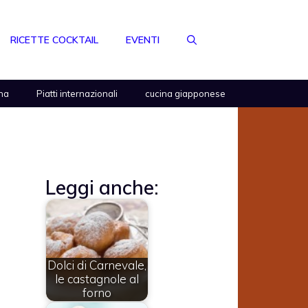
RICETTE COCKTAIL
EVENTI
na
Piatti internazionali
cucina giapponese
Leggi anche:
Dolci di Carnevale,
le castagnole al
forno