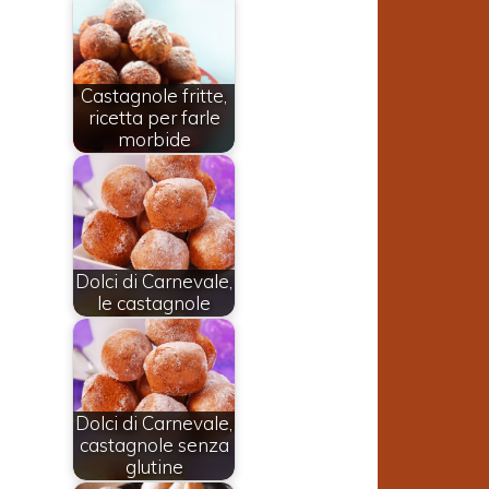
Castagnole fritte,
ricetta per farle
morbide
Dolci di Carnevale,
le castagnole
Dolci di Carnevale,
castagnole senza
glutine