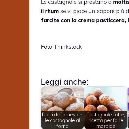
Le castagnole si prestano a
moltis
il rhum
se vi piace un sapore più 
farcite con la crema pasticcera, 
Foto Thinkstock
Leggi anche:
Dolci di Carnevale,
Castagnole fritte,
le castagnole al
ricetta per farle
forno
morbide