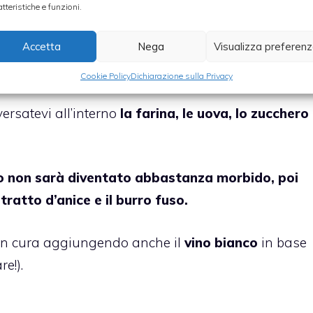
atteristiche e funzioni.
Accetta
Nega
Visualizza preferen
Cookie Policy
Dichiarazione sulla Privacy
ersatevi all’interno
la farina, le uova, lo zucchero
o non sarà diventato abbastanza morbido, poi
stratto d’anice e il burro fuso.
on cura aggiungendo anche il
vino bianco
in base
e!).