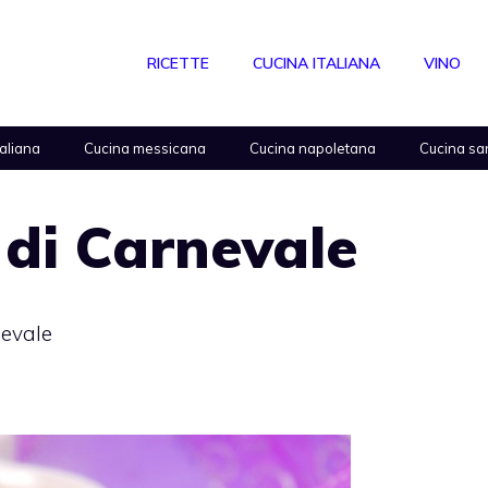
RICETTE
CUCINA ITALIANA
VINO
taliana
Cucina messicana
Cucina napoletana
Cucina sa
di Carnevale
evale