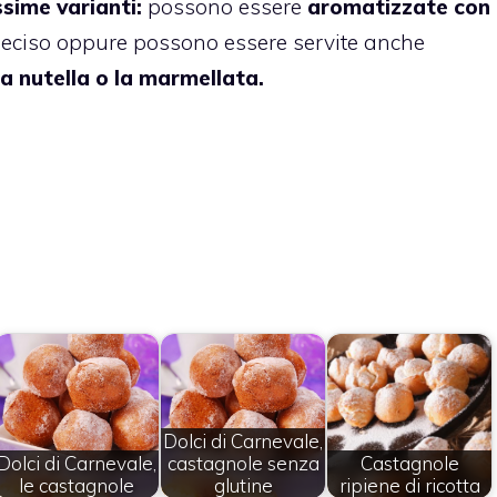
sime varianti:
possono essere
aromatizzate con
deciso oppure possono essere servite anche
la nutella o la marmellata.
Dolci di Carnevale,
Dolci di Carnevale,
castagnole senza
Castagnole
le castagnole
glutine
ripiene di ricotta