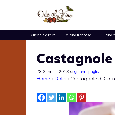
Vai
al
contenuto
Cucina e cultura
cucina francese
Cucina i
Castagnole 
23 Gennaio 2013
di
giannni puglisi
Home
»
Dolci
»
Castagnole di Carn