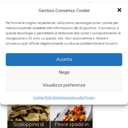
pepare e alternare pezzi di pesce a
Gestisci Consenso Cookie
fette di patate.
Coprire con la panna acida a cuocere
Per fornire le migliori esperienze, utilizziamo tecnologie come i cookie per
memorizzare e/o accedere alle informazioni del dispositivo. Il consenso a
in forno per 30/40 minuti.
queste tecnologie ci permetterà di elaborare dati come il comportamento di
navigazione o ID unici su questo sito. Non acconsentire o ritirare il
consenso può influire negativamente su alcune caratteristiche e funzioni.
Leggi anche:
Accetta
Nega
Idee cenone:
stufato di pesce
Polpo arrostito,
Visualizza preferenze
con patate e
purè di piselli e
panna acida
porro
Cookie Policy
Dichiarazione sulla Privacy
Scaloppina di
Pesce spada in