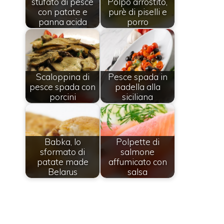
stufato di pesce
Polpo arrostito,
con patate e
purè di piselli e
panna acida
porro
Scaloppina di
Pesce spada in
pesce spada con
padella alla
porcini
siciliana
Babka, lo
Polpette di
sformato di
salmone
patate made
affumicato con
Belarus
salsa