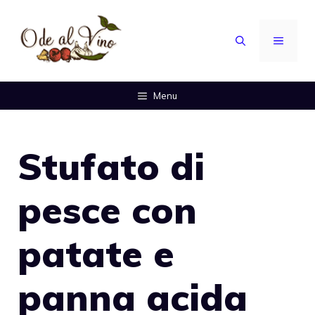
Vai
al
MENU
contenuto
Menu
Stufato di
pesce con
patate e
panna acida