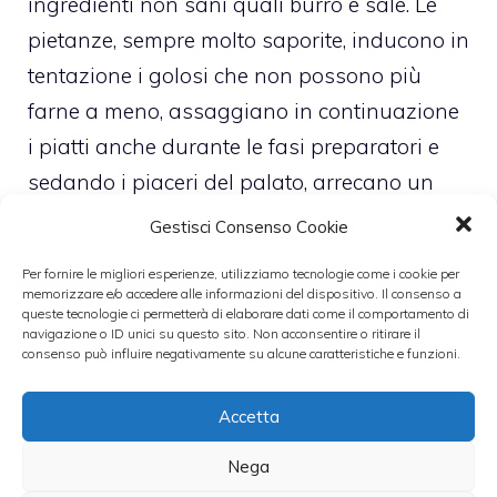
ingredienti non sani quali burro e sale. Le
pietanze, sempre molto saporite, inducono in
tentazione i golosi che non possono più
farne a meno, assaggiano in continuazione
i piatti anche durante le fasi preparatori e
sedando i piaceri del palato, arrecano un
dispiacere al cuore.
Gestisci Consenso Cookie
Per fornire le migliori esperienze, utilizziamo tecnologie come i cookie per
L’invito non è a non mangiare a casa ma a
memorizzare e/o accedere alle informazioni del dispositivo. Il consenso a
queste tecnologie ci permetterà di elaborare dati come il comportamento di
limitarsi, a cucinare meno, a scegliere
navigazione o ID unici su questo sito. Non acconsentire o ritirare il
metodo di cottura salutari, lasciando in un
consenso può influire negativamente su alcune caratteristiche e funzioni.
cantuccio la frittura, adatta alle occasioni
Accetta
speciali.
Nega