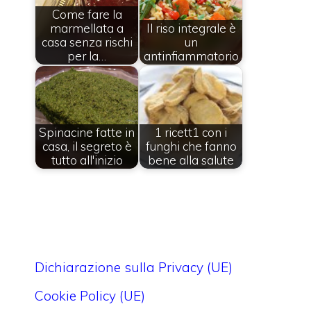
Come fare la
marmellata a
Il riso integrale è
casa senza rischi
un
per la…
antinfiammatorio
Spinacine fatte in
1 ricett1 con i
casa, il segreto è
funghi che fanno
tutto all'inizio
bene alla salute
Dichiarazione sulla Privacy (UE)
Cookie Policy (UE)