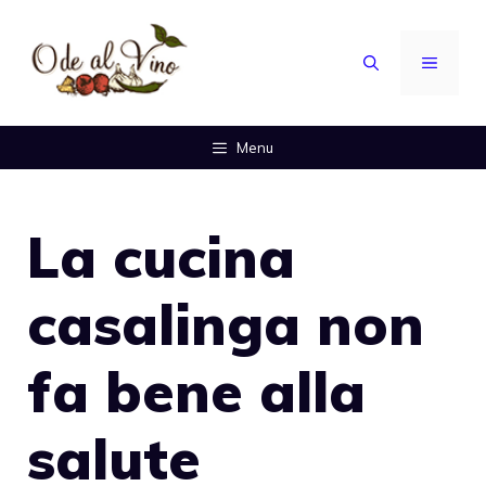
Vai
al
MENU
contenuto
Menu
La cucina
casalinga non
fa bene alla
salute