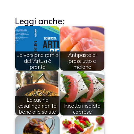
Leggi anche:
La versione remix
Antipasto di
dell'Artusi è
prosciutto e
pronta
melone
La cucina
casalinga non fa
Ricetta insalata
bene alla salute
caprese