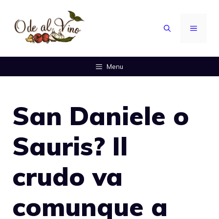
Vai
al
MENU
contenuto
Menu
San Daniele o
Sauris? Il
crudo va
comunque a