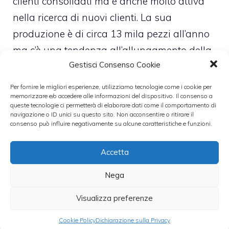
clienti consolidati ma è anche molto attiva
nella ricerca di nuovi clienti. La sua
produzione è di circa 13 mila pezzi all’anno
ma c’è una tendenza all’allungamento della
Gestisci Consenso Cookie
stagionatura oltre i 13 mesi canonici. In
alternativa al prosciutto San Daniele, per chi
Per fornire le migliori esperienze, utilizziamo tecnologie come i cookie per
memorizzare e/o accedere alle informazioni del dispositivo. Il consenso a
non lo conoscesse, esiste un prosciutto
queste tecnologie ci permetterà di elaborare dati come il comportamento di
altrettanto buono, quello
crudo di Sauris
,
navigazione o ID unici su questo sito. Non acconsentire o ritirare il
consenso può influire negativamente su alcune caratteristiche e funzioni.
prodotto sempre nella stessa zona e sempre
disponibile in rete.
Accetta
Nega
Leggi anche:
Visualizza preferenze
Cookie Policy
Dichiarazione sulla Privacy