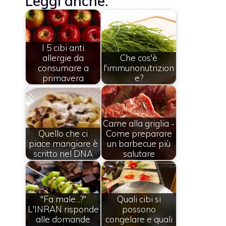
Leggi anche:
I 5 cibi anti
allergie da
Che cos'è
consumare a
l'immunonutrizion
primavera
e?
Carne alla griglia -
Quello che ci
Come preparare
piace mangiare è
un barbecue più
scritto nel DNA
salutare
"Fa male...?"
Quali cibi si
L'INRAN risponde
possono
alle domande
congelare e quali