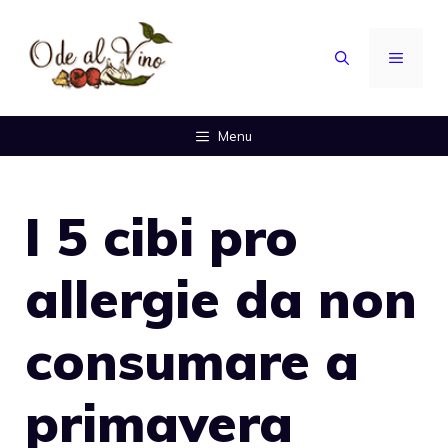
Vai
al
MENU
contenuto
Menu
I 5 cibi pro
allergie da non
consumare a
primavera