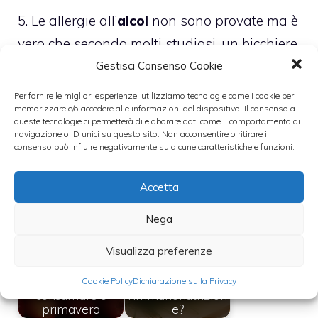
5. Le allergie all’
alcol
non sono provate ma è
vero che secondo molti studiosi, un bicchiere
di vino, uno solo, può scatenera reazioni
Gestisci Consenso Cookie
allergiche nelle persone che soffrono di
Per fornire le migliori esperienze, utilizziamo tecnologie come i cookie per
memorizzare e/o accedere alle informazioni del dispositivo. Il consenso a
allergie stagionali. Consumare alcol con
queste tecnologie ci permetterà di elaborare dati come il comportamento di
moderazione quindi e mai nei periodi in cui
navigazione o ID unici su questo sito. Non acconsentire o ritirare il
consenso può influire negativamente su alcune caratteristiche e funzioni.
l’allergia attraversa la sua fase acuta.
Accetta
Leggi anche:
Nega
Visualizza preferenze
I 5 cibi anti
allergie da
Che cos'è
Cookie Policy
Dichiarazione sulla Privacy
consumare a
l'immunonutrizion
primavera
e?