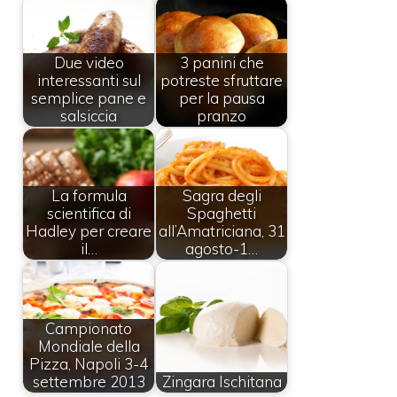
Due video
3 panini che
interessanti sul
potreste sfruttare
semplice pane e
per la pausa
salsiccia
pranzo
La formula
Sagra degli
scientifica di
Spaghetti
Hadley per creare
all’Amatriciana, 31
il…
agosto-1…
Campionato
Mondiale della
Pizza, Napoli 3-4
settembre 2013
Zingara Ischitana