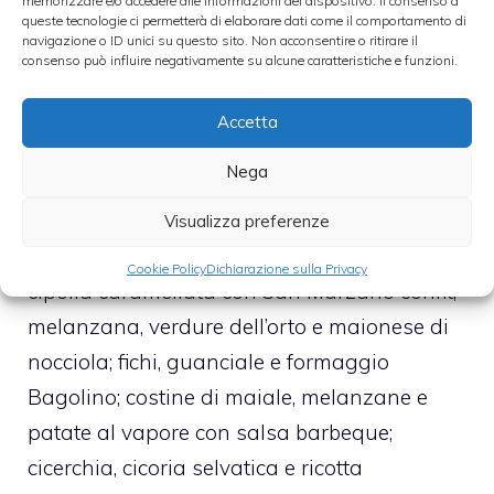
memorizzare e/o accedere alle informazioni del dispositivo. Il consenso a
queste tecnologie ci permetterà di elaborare dati come il comportamento di
Ecco gli abbinamenti proposti dagli
chef
navigazione o ID unici su questo sito. Non acconsentire o ritirare il
consenso può influire negativamente su alcune caratteristiche e funzioni.
panettieri p
er i loro panini d’autore. Ricotta
ovina e peperoni; formaggio ragusano e
Accetta
cioccolato di Modica; mortadella di Prato e
Nega
cavolo cappuccio; tonno, rughetta e yoghurt
alla senape; ceci, lenticchie, peperone in
Visualizza preferenze
maionese vegetale; misticanza di stagione e
Cookie Policy
Dichiarazione sulla Privacy
cipolla caramellata con San Marzano confit;
melanzana, verdure dell’orto e maionese di
nocciola; fichi, guanciale e formaggio
Bagolino; costine di maiale, melanzane e
patate al vapore con salsa barbeque;
cicerchia, cicoria selvatica e ricotta