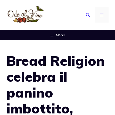
Vai
al
MENU
contenuto
Menu
Bread Religion
celebra il
panino
imbottito,