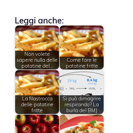
Leggi anche:
Non volete
sapere nulla delle
Come fare le
patatine del…
patatine fritte
La filastrocca
Si può dimagrire
delle patatine
respirando? La
fritte
burla del BMJ