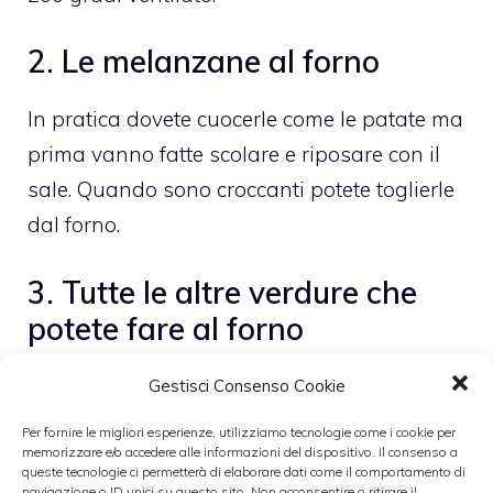
2. Le melanzane al forno
In pratica dovete cuocerle come le patate ma
prima vanno fatte scolare e riposare con il
sale. Quando sono croccanti potete toglierle
dal forno.
3. Tutte le altre verdure che
potete fare al forno
Insomma, il segreto è nelle dimensioni della
Gestisci Consenso Cookie
verdura: dovete tagliare tutto in modo sottile,
Per fornire le migliori esperienze, utilizziamo tecnologie come i cookie per
salare e poi spennellare con l’olio. Infornare
memorizzare e/o accedere alle informazioni del dispositivo. Il consenso a
queste tecnologie ci permetterà di elaborare dati come il comportamento di
in forno ventilato preriscaldato ma non
navigazione o ID unici su questo sito. Non acconsentire o ritirare il