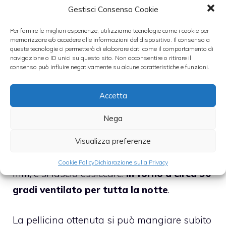
Gestisci Consenso Cookie
una purea dopo averla lavata e tagliata. Si
può anche scegliere di cuocerla prima sul
Per fornire le migliori esperienze, utilizziamo tecnologie come i cookie per
memorizzare e/o accedere alle informazioni del dispositivo. Il consenso a
fuoco con pochissima acqua per circa 10
queste tecnologie ci permetterà di elaborare dati come il comportamento di
navigazione o ID unici su questo sito. Non acconsentire o ritirare il
minuti: per ogni 4 tazze di frutta
consenso può influire negativamente su alcune caratteristiche e funzioni.
aggiungerne mezza di acqua.
Accetta
Si può aggiungere un pò di zucchero o
Nega
anche spezie e aromi. Si stende la crema
ottenuta su una teglia, con carta da forno,
Visualizza preferenze
creando uno spessore omogeneo di circa 4
Cookie Policy
Dichiarazione sulla Privacy
mm, e si lascia essiccare.
In forno a circa 90
gradi ventilato per tutta la notte
.
La pellicina ottenuta si può mangiare subito