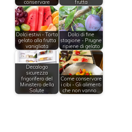
conservare
frutta
Dolci estivi - Torta
Dolci di fine
gelato alla frutta
stagione - Prugne
vanigliata
ripiene di gelato
Decalogo
sicurezza
frigorifero del
Come conservare
Ministero della
i cibi - Gli alimenti
Salute
che non vanno…