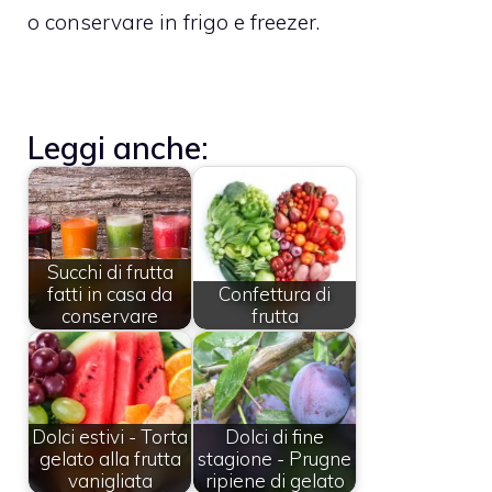
o conservare in frigo e freezer.
Leggi anche:
Succhi di frutta
fatti in casa da
Confettura di
conservare
frutta
Dolci estivi - Torta
Dolci di fine
gelato alla frutta
stagione - Prugne
vanigliata
ripiene di gelato