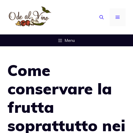
Vai
al
MENU
contenuto
Menu
Come
conservare la
frutta
soprattutto nei