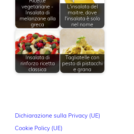
Ricette
vegetariane -
L'insalata del
Insalata di
maitre, dove
melanzane alla
l'insalata è solo
greca
nel nome
Insalata di
Tagliatelle con
rinforzo ricetta
pesto di pistacchi
classica
e grana
Dichiarazione sulla Privacy (UE)
Cookie Policy (UE)