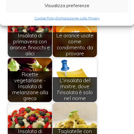
Leggi anche:
Visualizza preferenze
Cookie Policy
Dichiarazione sulla Privacy
Insalata di
Le arance usate
primavera con
come
arance, finocchi e
condimento, da
alici
provare
Ricette
vegetariane -
L'insalata del
Insalata di
maitre, dove
melanzane alla
l'insalata è solo
greca
nel nome
Insalata di
Tagliatelle con