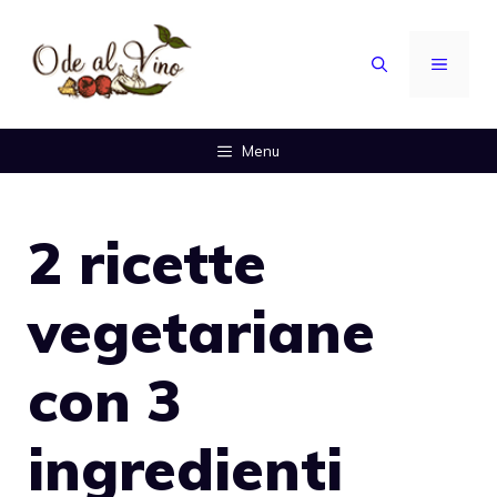
Vai
al
MENU
contenuto
Menu
2 ricette
vegetariane
con 3
ingredienti