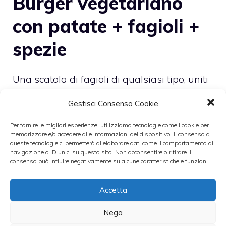
Burger vegetariano
con patate + fagioli +
spezie
Una scatola di fagioli di qualsiasi tipo, uniti
a 3 o 4 cucchiai di patate lessate e
Gestisci Consenso Cookie
schiacciate, tutto va mischiato rendendolo
Per fornire le migliori esperienze, utilizziamo tecnologie come i cookie per
una poltiglia omogenea cui devono unirsi le
memorizzare e/o accedere alle informazioni del dispositivo. Il consenso a
spezie che più vi aggradano. Si consiglia di
queste tecnologie ci permetterà di elaborare dati come il comportamento di
navigazione o ID unici su questo sito. Non acconsentire o ritirare il
sgocciolare i fagioli prima di schiacciarli. Per
consenso può influire negativamente su alcune caratteristiche e funzioni.
le spezie tenete conto che sono ideali pepe,
Accetta
origano e timo. Il burger va cotto in una
padella antiaderente con un filo d’olio.
Nega