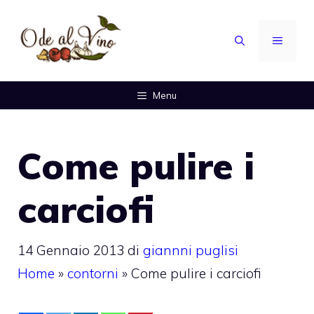
Vai
al
MENU
contenuto
Menu
Come pulire i
carciofi
14 Gennaio 2013
di
giannni puglisi
Home
»
contorni
»
Come pulire i carciofi