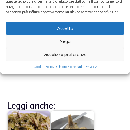
queste tecnologie ci permetterà di elaborare dati come il comportamento di
Quando pulite i carciofi potreste ritrovarvi
navigazione o ID unici su questo sito. Non acconsentire o ritirare il
consenso può influire negativamente su alcune caratteristiche e funzioni.
con le mani annerite per effetto
dell’ossidazione
per cui durante la pulizia
Accetta
potrete indossare dei guanti che vi
Nega
proteggeranno.
Foto Thinkstock
Visualizza preferenze
Cookie Policy
Dichiarazione sulla Privacy
Leggi anche: