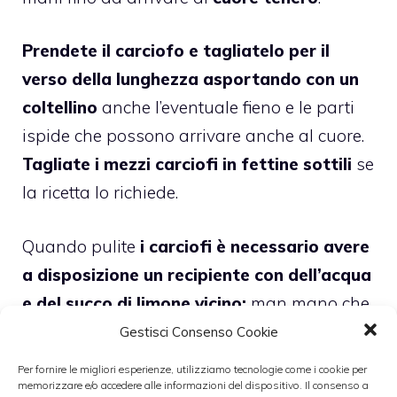
Prendete il carciofo e tagliatelo per il
verso della lunghezza asportando con un
coltellino
anche l’eventuale fieno e le parti
ispide che possono arrivare anche al cuore.
Tagliate i mezzi carciofi in fettine sottili
se
la ricetta lo richiede.
Quando pulite
i carciofi è necessario avere
a disposizione un recipiente con dell’acqua
e del succo di limone vicino:
man mano che
pulite i carciof
i dovrete metterli a bagno
Gestisci Consenso Cookie
nella ciotola con acqua e succo di limone
Per fornire le migliori esperienze, utilizziamo tecnologie come i cookie per
altrimenti anneriranno immediatamente.
memorizzare e/o accedere alle informazioni del dispositivo. Il consenso a