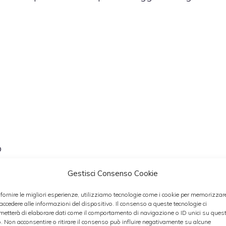
o
ecco
Gestisci Consenso Cookie
 fornire le migliori esperienze, utilizziamo tecnologie come i cookie per memorizzar
o una buccia di limone
 accedere alle informazioni del dispositivo. Il consenso a queste tecnologie ci
ole alleggerire il cocktail)
metterà di elaborare dati come il comportamento di navigazione o ID unici su ques
o. Non acconsentire o ritirare il consenso può influire negativamente su alcune