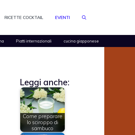
RICETTE COCKTAIL
EVENTI
na
Piatti internazionali
cucina giapponese
Leggi anche:
Come preparare
lo sciroppo di
sambuco