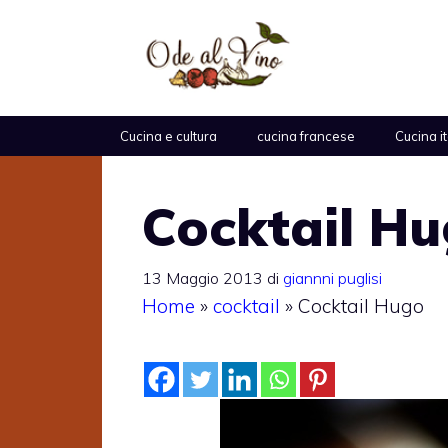
Vai
al
contenuto
Cucina e cultura
cucina francese
Cucina i
Cocktail H
13 Maggio 2013
di
giannni puglisi
Home
»
cocktail
»
Cocktail Hugo