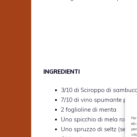
INGREDIENTI
3/10 di Sciroppo di sambuc
7/10 di vino spumante pros
2 foglioline di menta
Per
Uno spicchio di mela rossa 
e/o
Uno spruzzo di seltz (se si vu
per
sit