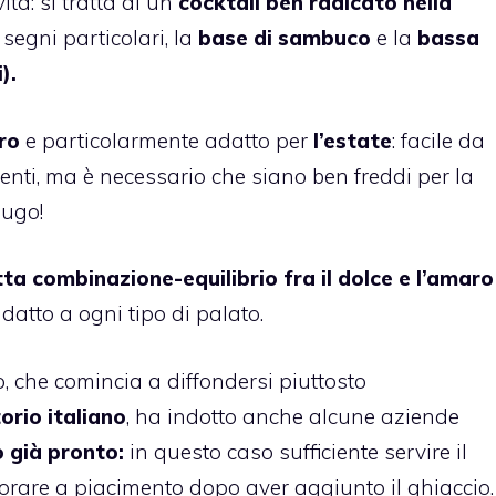
tà: si tratta di un
cocktail ben radicato nella
: segni particolari, la
base di sambuco
e la
bassa
).
ro
e particolarmente adatto per
l’estate
: facile da
enti, ma è necessario che siano ben freddi per la
Hugo!
tta combinazione-equilibrio fra il dolce e l’amaro
datto a ogni tipo di palato.
, che comincia a diffondersi piuttosto
torio italiano
, ha indotto anche alcune aziende
 già pronto:
in questo caso sufficiente servire il
corare a piacimento dopo aver aggiunto il ghiaccio.