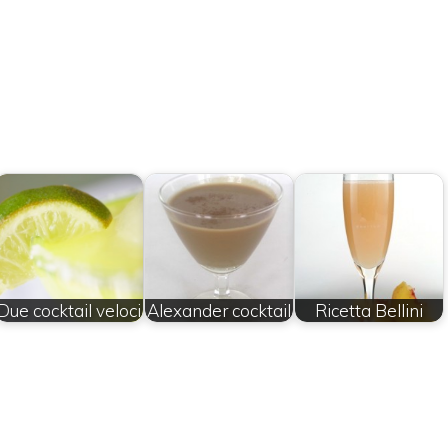
Due cocktail veloci
Alexander cocktail
Ricetta Bellini