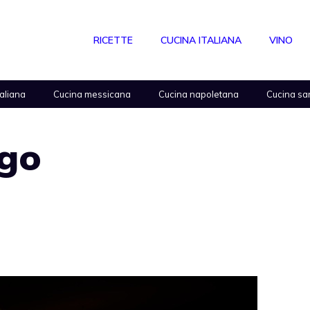
RICETTE
CUCINA ITALIANA
VINO
taliana
Cucina messicana
Cucina napoletana
Cucina sa
ugo