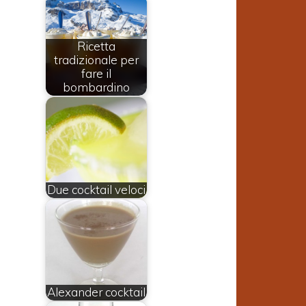
Ricetta
tradizionale per
fare il
bombardino
Due cocktail veloci
Alexander cocktail