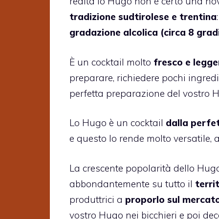
realtà lo Hugo non è certo una novi
tradizione sudtirolese e trentina
gradazione alcolica (circa 8 gradi
È un cocktail molto
fresco e legge
preparare, richiedere pochi ingredi
perfetta preparazione del vostro 
Lo Hugo è un cocktail
dalla perfe
e questo lo rende molto versatile, a
La crescente popolarità dello Hugo
abbondantemente su tutto il
terri
produttrici a
proporlo sul mercato
vostro Hugo nei bicchieri e poi de