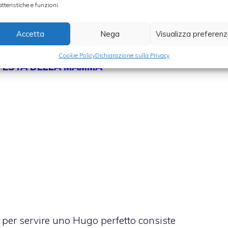
atteristiche e funzioni.
Accetta
Nega
Visualizza preferen
Cookie Policy
Dichiarazione sulla Privacy
A FESTA DELLA MAMMA
 per servire uno Hugo perfetto consiste