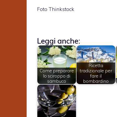
Foto Thinkstock
Leggi anche:
Ricetta
Come preparare
tradizionale per
lo sciroppo di
fare il
sambuco
bombardino