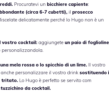
reddi.
Procuratevi un
bicchiere
capiente
:
bbondante (circa 6-7 cubetti),
il
prosecco
iscelate delicatamente perché lo Hugo non è un
l vostro cocktail:
aggiungete
un paio di foglioline
 personalizzandola.
 una mela rossa o lo spicchio di un lime.
Il vostro
e anche personalizzare il vostro drink
sostituendo 
o tritato.
Lo Hugo è perfetto se servito com
uzzichino da cocktail.