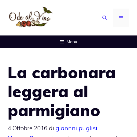
Vai
al
MENU
contenuto
Menu
La carbonara
leggera al
parmigiano
4 Ottobre 2016
di
giannni puglisi