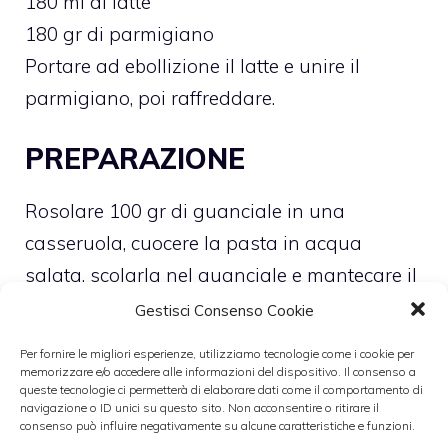
180 ml di latte
180 gr di parmigiano
Portare ad ebollizione il latte e unire il
parmigiano, poi raffreddare.
PREPARAZIONE
Rosolare 100 gr di guanciale in una
casseruola, cuocere la pasta in acqua
salata, scolarla nel guanciale e mantecare il
tutto.
Gestisci Consenso Cookie
Mettere la salsa di parmigiano sul fondo di
Per fornire le migliori esperienze, utilizziamo tecnologie come i cookie per
un piatto di portata, adagiare la fettuccina e
memorizzare e/o accedere alle informazioni del dispositivo. Il consenso a
queste tecnologie ci permetterà di elaborare dati come il comportamento di
la crema d’uovo.
navigazione o ID unici su questo sito. Non acconsentire o ritirare il
consenso può influire negativamente su alcune caratteristiche e funzioni.
Completare il piatto con del parmigiano.