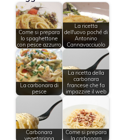
La ricetta
Come si prepara
dell'uovo poché di
lo spaghettone
Antonino
con pesce azzurro
Cannavacciuolo
La ricetta della
carbonara
La carbonara di
francese che fa
pesce
impazzire il web
Carbonara
Come si prepara
vegetariana
la carbonara