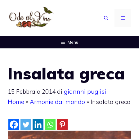
Vai
al
MENU
contenuto
Menu
Insalata greca
15 Febbraio 2014
di
giannni puglisi
Home
»
Armonie dal mondo
»
Insalata greca