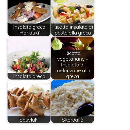
Insalata greca
Ricetta insalata di
"Horiatiki"
pasta alla greca
Ricette
vegetariane -
Insalata di
melanzane alla
Insalata greca
greca
Souvlaki
Skordalià