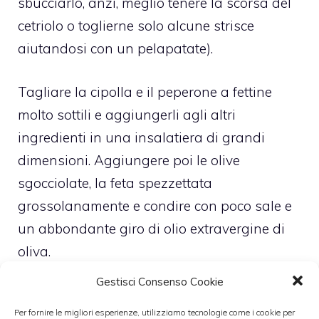
sbucciarlo, anzi, meglio tenere la scorsa del
cetriolo o toglierne solo alcune strisce
aiutandosi con un pelapatate).
Tagliare la cipolla e il peperone a fettine
molto sottili e aggiungerli agli altri
ingredienti in una insalatiera di grandi
dimensioni. Aggiungere poi le olive
sgocciolate, la feta spezzettata
grossolanamente e condire con poco sale e
un abbondante giro di olio extravergine di
oliva.
Gestisci Consenso Cookie
Spolverare con origani secco. Lasciare
Per fornire le migliori esperienze, utilizziamo tecnologie come i cookie per
riposare l’insalata circa mezz’ora prima di