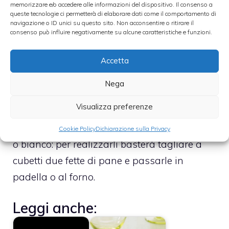
memorizzare e/o accedere alle informazioni del dispositivo. Il consenso a
servire in tavola per permettere agli
queste tecnologie ci permetterà di elaborare dati come il comportamento di
navigazione o ID unici su questo sito. Non acconsentire o ritirare il
ingredienti di insaporirsi.
consenso può influire negativamente su alcune caratteristiche e funzioni.
Accetta
Come anticipato, la ricetta dell’insalata
greca ha tantissime varianti, una di queste
Nega
prevede l’aggiunta di crostini di segale: se
Visualizza preferenze
volete provarla e questi non sono disponibili,
sostituiteli con dei crostini di pane integrale
Cookie Policy
Dichiarazione sulla Privacy
o bianco: per realizzarli basterà tagliare a
cubetti due fette di pane e passarle in
padella o al forno.
Leggi anche: